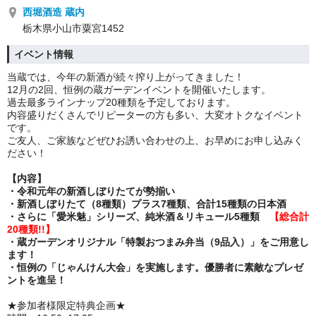
西堀酒造 蔵内
栃木県小山市粟宮1452
イベント情報
当蔵では、今年の新酒が続々搾り上がってきました！
12月の2回、恒例の蔵ガーデンイベントを開催いたします。
過去最多ラインナップ20種類を予定しております。
内容盛りだくさんでリピーターの方も多い、大変オトクなイベント
です。
ご友人、ご家族などぜひお誘い合わせの上、お早めにお申し込みく
ださい！
【内容】
・令和元年の新酒しぼりたてが勢揃い
・新酒しぼりたて（8種類）プラス7種類、合計15種類の日本酒
・さらに「愛米魅」シリーズ、純米酒＆リキュール5種類
【総合計
20種類!!】
・蔵ガーデンオリジナル「特製おつまみ弁当（9品入）」をご用意し
ます！
・恒例の「じゃんけん大会」を実施します。優勝者に素敵なプレゼ
ントを進呈！
★参加者様限定特典企画★