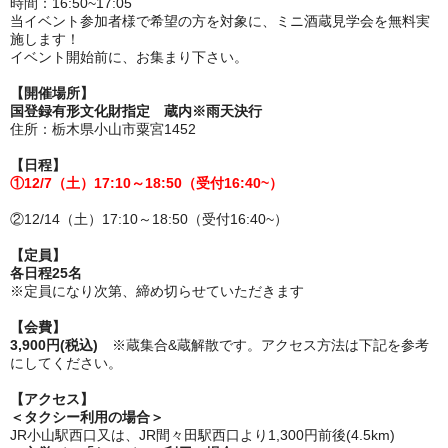
時間：16:50~17:05
当イベント参加者様で希望の方を対象に、ミニ酒蔵見学会を無料実
施します！
イベント開始前に、お集まり下さい。
【開催場所】
国登録有形文化財指定 蔵内※雨天決行
住所：栃木県小山市粟宮1452
【日程】
①12/7（土）17:10～18:50（受付16:40~）
②12/14（土）17:10～18:50（受付16:40~）
【定員】
各日程25名
※定員になり次第、締め切らせていただきます
【会費】
3,900円(税込)
※蔵集合&蔵解散です。アクセス方法は下記を参考
にしてください。
【アクセス】
＜タクシー利用の場合＞
JR小山駅西口又は、JR間々田駅西口より1,300円前後(4.5km)