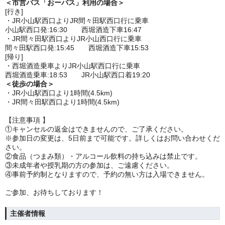
＜市営バス「おーバス」利用の場合＞
[行き]
・JR小山駅西口よりJR間々田駅西口行に乗車
小山駅西口発:16:30 西堀酒造下車16:47
・JR間々田駅西口よりJR小山西口行に乗車
間々田駅西口発:15:45 西堀酒造下車15:53
[帰り]
・西堀酒造乗車よりJR小山駅西口行に乗車
西堀酒造乗車:18:53 JR小山駅西口着19:20
＜徒歩の場合＞
・JR小山駅西口より1時間(4.5km)
・JR間々田駅西口より1時間(4.5km)
【注意事項 】
①キャンセルの返金はできませんので、ご了承ください。
※参加日の変更は、5日前まで可能です。詳しくはお問い合わせくだ
さい。
②食品（つまみ類）・アルコール飲料の持ち込みは禁止です。
③未成年者や授乳期の方の参加は、ご遠慮ください。
④事前予約制となりますので、予約の無い方は入場できません。
ご参加、お待ちしております！
主催者情報