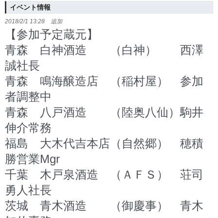
イベント情報
2018/2/1 13:28 追加
【参加予定蔵元】
青森 白神酒造 （白神） 西澤
誠社長
青森 鳴海醸造店 （稲村屋） 参加
者調整中
青森 八戸酒造 （陸奥八仙）駒井
伸介常務
福島 大木代吉本店（自然郷） 穂積
勝営業Mgr
千葉 木戸泉酒造 （ＡＦＳ） 荘司
勇人社長
茨城 青木酒造 （御慶事） 青木