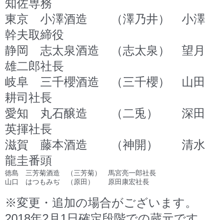
知佐専務
東京 小澤酒造 （澤乃井） 小澤
幹夫取締役
静岡 志太泉酒造 （志太泉） 望月
雄二郎社長
岐阜 三千櫻酒造 （三千櫻） 山田
耕司社長
愛知 丸石醸造 （二兎） 深田
英揮社長
滋賀 藤本酒造 （神開） 清水
龍圭番頭
徳島 三芳菊酒造 （三芳菊） 馬宮亮一郎社長
山口 はつもみぢ （原田） 原田康宏社長
※変更・追加の場合がございます。
2018年2月1日確定段階での蔵元です。