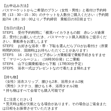
【お申込み方法】
パスマーケットからご希望のプラン（女性・男性）と着付け予約時
間（13：30～15：30）のチケットを人数分ご購入ください（予約開
始7/4（木）10：00より／予約締切 乗船日の3日前まで）
【当日の流れ】
STEP1. 受付予約時間に「横濱ハイカラきもの館 赤レンガ倉庫
店」受付にお越しいただき、パスマーケット購入画面をご提示くだ
さい、乗船券をお渡しします
STEP2. お好きな浴衣・帯・下駄を選んだらプロがお着付け（所要
時間約30分、混雑時はお待ちいただくことがあります）
STEP3. 16：20までにピア赤レンガ乗船場で乗船手続きをすませ
て「マリーンルージュ」（16時30分発）にご乗船
STEP4. 山下公園乗船場から下船（17時30分予定）
STEP5. 浴衣一式はプレゼントなので着たまま帰れます
【持ち物】
《女性》浴衣スリップ、腰ひも2本、浴用タオル2枚
《男性》ステテコ、腰ひも１本、浴用タオル2枚
＊持ち物はすべて会場でも購入可能です
【ご注意ください】
＊荒天時は船が欠航となる場合があります。その場合はご返金また
は日程をお振替させていただきます