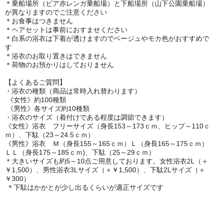
＊乗船場所（ピア赤レンガ乗船場）と下船場所（山下公園乗船場）
が異なりますのでご注意ください
＊お食事はつきません
＊ヘアセットは事前におすませください
＊白系の浴衣は下着が透けますのでベージュやモカ色がおすすめで
す
＊浴衣のお取り置きはできません
＊荷物のお預かりはしておりません
【よくあるご質問】
・浴衣の種類（商品は常時入れ替わります）
《女性》約100種類
《男性》各サイズ約10種類
・浴衣のサイズ（着付けである程度は調節できます）
《女性》浴衣 フリーサイズ（身長153～173ｃｍ、ヒップ～110ｃ
ｍ）、下駄（23～24.5ｃｍ）
《男性》浴衣 Ｍ（身長155～165ｃｍ）Ｌ（身長165～175ｃｍ）
ＬＬ（身長175～185ｃｍ)、下駄（25～29ｃｍ）
＊大きいサイズも約5～10点ご用意しております。女性浴衣2L（＋
￥1,500）、男性浴衣3Lサイズ（＋￥1,500）、下駄2Lサイズ（＋
￥300）
＊下駄はかかとが少し出るくらいが適正サイズです