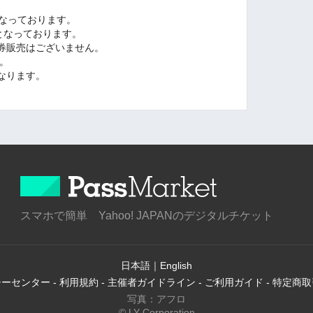
となっております。
となっております。
券販売はございません。
)。
なります。
スマホで簡単 Yahoo! JAPANのデジタルチケット
日本語
｜
English
シーセンター
-
利用規約
-
主催者ガイドライン
-
ご利用ガイド
-
特定商取
写真：アフロ
© LY Corporation