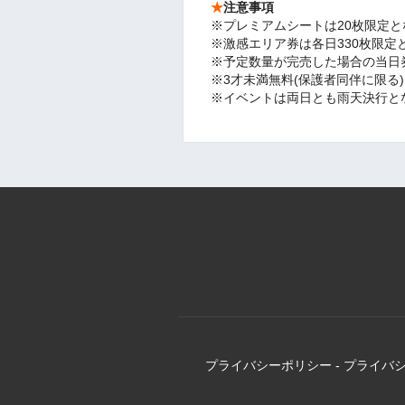
★
注意事項
※プレミアムシートは20枚限定
※激感エリア券は各日330枚限定
※予定数量が完売した場合の当日
※3才未満無料(保護者同伴に限る
※イベントは両日とも雨天決行と
プライバシーポリシー
-
プライバ