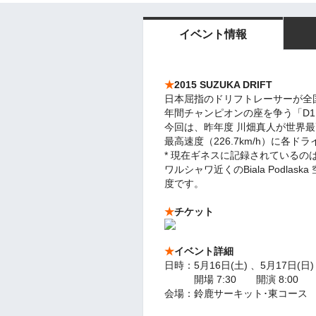
イベント情報
★
2015 SUZUKA DRIFT
日本屈指のドリフトレーサーが全
年間チャンピオンの座を争う「D1
今回は、昨年度 川畑真人が世界
最高速度（226.7km/h）に各
* 現在ギネスに記録されているのは、20
ワルシャワ近くのBiala Podlas
度です。
★
チケット
★
イベント詳細
日時：5月16日(土) 、5月17日(日)
開場 7:30 開演 8:00
会場：鈴鹿サーキット･東コース