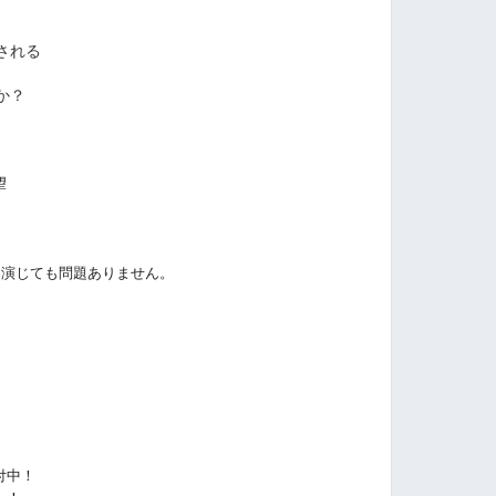
される
か？
望
を演じても問題ありません。
付中！