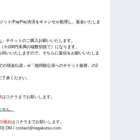
クレジット/PayPay決済をキャンセル処理し、返金いたしま
上
、チケットのご購入お願いいたします。
%（※100円未満の端数切捨て
）になります。
お伺いいたしますので、そちらに返信をお願いいたしま
店での現金払戻」or「他同額公演へのチケット振替」の2
ご了承ください。
絡
はコチラまでお願いします。
ません。
の場合
は
コチラまでお願いします。
3) DM /
contact@nagakutsu.com