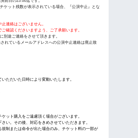
演前日の23:00迄です。
うにチケット残数が表示されている場合、『公演中止』とな
中止連絡はございません。
でご確認くださいますよう、ご了承願います。
以前に別途ご連絡をさせて頂きます。
tに登録されているメールアドレスへの公演中止連絡は廃止致
ていただいた日時により変動いたします。
%
チケット購入をご遠慮頂く場合がございます。
下さい。その後、対応をきめさせていただきます。
る規制または命令が出た場合のみ、チケット料の一部が