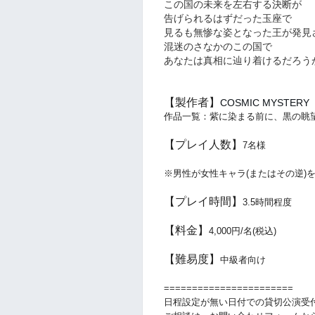
この国の未来を左右する決断が
告げられるはずだった玉座で
見るも無惨な姿となった王が発見
混迷のさなかのこの国で
あなたは真相に辿り着けるだろう
【製作者】
COSMIC MYSTERY
作品一覧：紫に染まる前に、黒の眺
【プレイ人数】
7名様
※男性が女性キャラ(またはその逆)
【プレイ時間】
3.5時間程度
【料金】
4,000円/名(税込)
【難易度】
中級者向け
=======================
日程設定が無い日付での貸切公演受