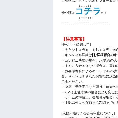
ご相談は、お問い合わせフォームか
↓↓↓↓↓↓↓
コチラ
他公演は
から
↑↑
↑↑
↑↑
↑
=======================
【注意事項】
[チケットに関して]
・チケットは券面、もしくは専用画
・キャンセル詳細は
[お客様都合のキ
お早めの入
・コンビニ決済の場合、
・すぐに入金できない場合は、事前
・お客様都合によるキャンセル/不参
合、キャンセルされたお客様に該当
了承ください。
・急病、天候不良など興行主催者の
・GMは主催者側の都合により変更
・ゲームの性質上、
参加者が集まり
・上記以外は公演前日の23時まで
[人数未達による公演中止について]