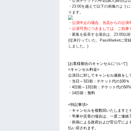
・公演チケットの申込(購入)締切は公
・23:00を越えて以下の画像のよ
ります。
・
公演中止の場合、当店からの公演
・
公演可否につきましては、ご自身
・募集を延長する場合は、23:00
(従来行っていた、PassMarke
しました。)
[お客様都合のキャンセルについて]
<キャンセル料金>
公演日に対してキャンセル連絡をし
・当日～3日前：チケット代の100％
・4日前～13日前：チケット代の50
・14日前：無料
<特記事項>
・キャンセルを複数回いたしますと
・弔事や災害の場合は、一度ご連絡
・疾病による政府および官公庁によ
払い戻されます。