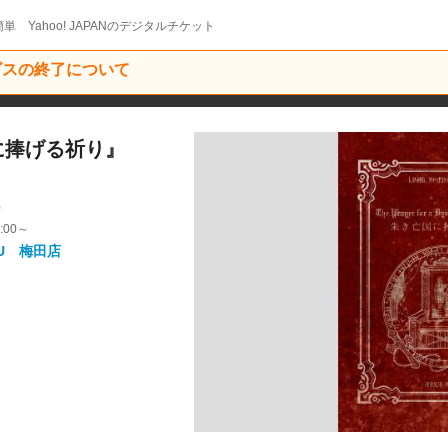
単 Yahoo! JAPANのデジタルチケット
ービスの終了について
に捧げる祈り』
9
:00～
U 梅田店