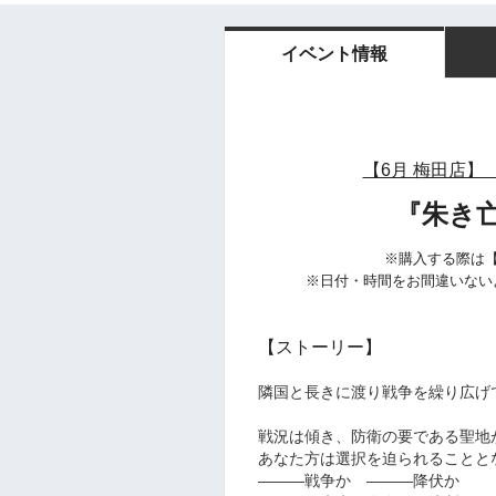
イベント情報
【6月 梅田店】 
『朱き
※購入する際は
※日付・時間をお間違いない
【スト
ーリー】
隣国と長きに渡り戦争を繰り広げ
戦況は傾き、防衛の要である聖地
あなた方は選択を迫られることと
―――戦争か ―――降伏か