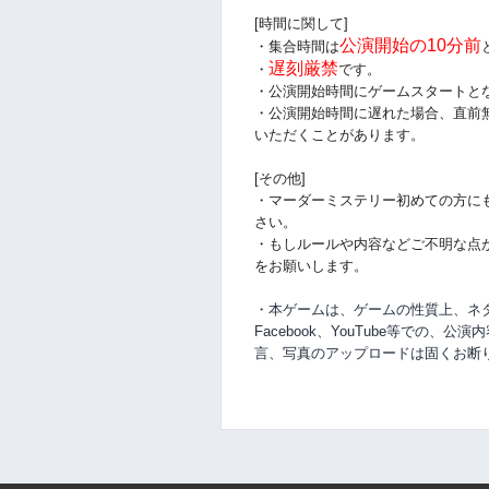
[時間に関して]
公演開始の10分前
・集合時間は
遅刻厳禁
・
です。
・公演開始時間にゲームスタートと
・公演開始時間に
遅れた場合、直前
いただくことがあります。
[その他]
・マーダーミステリー初めての方に
さい。
・もしルールや内容などご不明な点
をお願いします。
・本ゲームは、ゲームの性質上、ネタバ
Facebook、YouTube等での、
公演内
言、写真のアップロードは固くお断