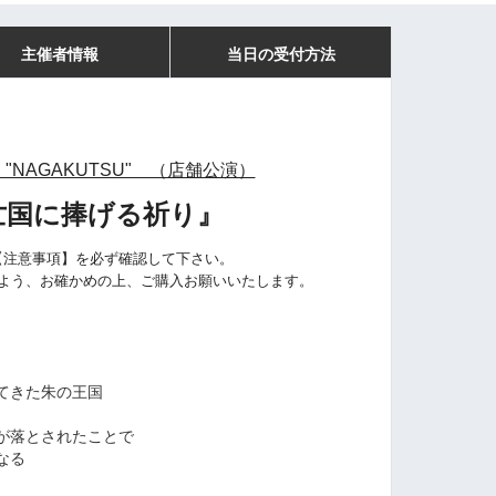
主催者情報
当日の受付方法
"NAGAKUTSU" （店舗公演）
亡国に捧げる祈り
』
【注意事項】を必ず確認して下さい。
よう、
お確かめの上、ご購入お願いいたします。
てきた朱の王国
が落とされたことで
なる