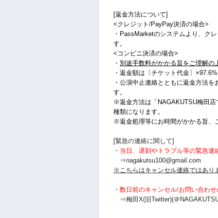
[返金方法について]
<クレジット/PayPay決済の場合>
・PassMarketのシステムより、
す。
<コンビニ決済の場合>
・
別途手数料がかかる旨をご理解の
・
返金額は〔チケット代金〕×97.6
・公演中止連絡とともに返金方法を
す。
※返金方法は「NAGAKUTSU梅田
種類になります。
※返金処理等にお時間がかかる旨、
[緊急の連絡に関して]
・
当日、遅刻やトラブル等の緊急連
⇒nagakutsu100@gmail.com
※こちらはキャンセル連絡ではあり
・
数日前のキャンセル/お問い合わせ
⇒梅田X(旧Twitter)(＠NAGAKUTSU