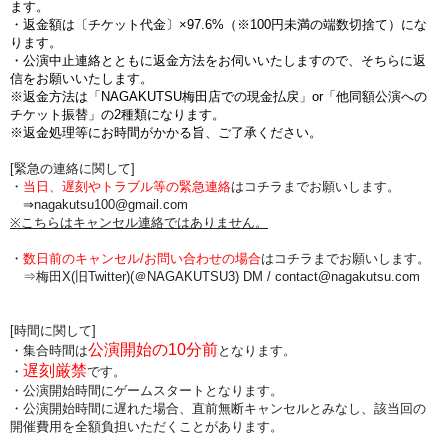
ます。
・
返金額は〔チケット代金〕×97.6%（※100円未満の端数切捨て
）にな
ります。
・公演中止連絡とともに返金方法をお伺いいたしますので、そちらに返
信をお願いいたします。
※返金方法は「NAGAKUTSU梅田店での現金払戻」or「他同額公演への
チケット振替」の2種類になります。
※返金処理等にお時間がかかる旨、ご了承ください。
[緊急の連絡に関して]
・
当日、遅刻やトラブル等の緊急連絡
はコチラまでお願いします。
⇒nagakutsu100@gmail.com
※こちらはキャンセル連絡ではありません。
・
数日前のキャンセル/お問い合わせの場合
は
コチラまでお願いします。
⇒梅田X(旧Twitter)(＠NAGAKUTSU3) DM /
contact@nagakutsu.com
[時間に関して]
公演開始の10分前
・集合時間は
となります。
遅刻厳禁
・
です。
・公演開始時間にゲームスタートとなります。
・公演開始時間に
遅れた場合、直前無断キャンセルとみなし、該当回の
開催費用を全額負担
いただくことがあります。