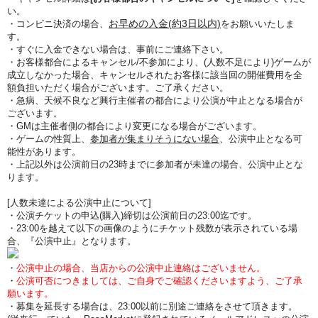
い。
お早めの入金(約3日以内)
・コンビニ決済の場合、
をお願いいたしま
す。
・すぐに入金できない場合は、事前にご連絡下さい。
・お客様都合によるキャンセル/不参加により、(人数不足により)ゲームが
成立しなかった場合、キャンセルされたお客様に該当回の開催費用を全
額負担いただく場合がございます。ご了承ください。
・急病、天候不良など興行主催者の都合により公演が中止となる場合が
ございます。
・GMは主催者側の都合により変更になる場合がございます。
・ゲームの性質上、
参加者が集まりそうにない場合
、公演中止となる可
能性があります。
・上記以外は公演前日の23時までに参加者が未達の場合、公演中止とな
ります。
[人数未達による公演中止について]
・公演チケットの申込(購入)締切は公演前日の23:00迄です。
・23:00を越えて以下の画像のようにチケット残数が表示されている場
合、『公演中止』となります。
・
公演中止の場合、当店からの公演中止連絡はございません。
・
公演可否につきましては、ご自身でご確認くださいますよう、ご了承
願います。
・募集を延長する場合は、23:00以前に別途ご連絡をさせて頂きます。