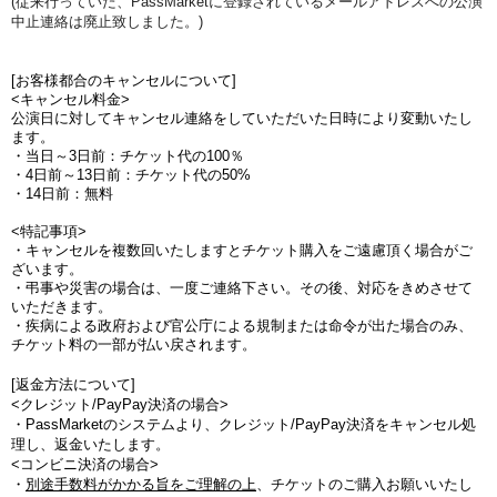
(従来行っていた、PassMarketに登録されているメールアドレスへの公演
中止連絡は廃止致しました。)
[お客様都合のキャンセルについて]
<キャンセル料金>
公演日に対してキャンセル連絡をしていただいた日時により変動いたし
ます。
・当日～3日前：チケット代の100％
・4日前～13日前：チケット代の50%
・14日前：無料
<特記事項>
・キャンセルを複数回いたしますとチケット購入をご遠慮頂く場合がご
ざいます。
・弔事や災害の場合は、一度ご連絡下さい。その後、対応をきめさせて
いただきます。
・疾病による政府および官公庁による規制または命令が出た場合のみ、
チケット料の一部が払い戻されます。
[返金方法について]
<クレジット/PayPay決済の場合>
・PassMarketのシステムより、クレジット/PayPay決済をキャンセル処
理し、返金いたします。
<コンビニ決済の場合>
・
別途手数料がかかる旨をご理解の上
、チケットのご購入お願いいたし