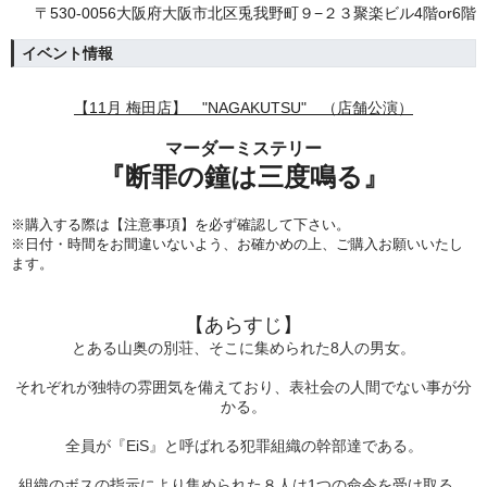
〒530-0056大阪府大阪市北区兎我野町９−２３聚楽ビル4階or6階
イベント情報
【11月 梅田店】 "NAGAKUTSU" （店舗公演）
マーダーミステリー
『断罪の鐘は三度鳴る
』
※購入する際は【注意事項】を必ず確認して下さい。
※日付・時間をお間違いないよう、
お確かめの上、ご購入お願いいたし
ます。
【あらすじ】
とある山奥の別荘、そこに集められた8人の男女。
それぞれが独特の雰囲気を備えており、表社会の人間でない事が分
かる。
全員が『EiS』と呼ばれる犯罪組織の幹部達である。
組織のボスの指示により集められた８人は1つの命令を受け取る。