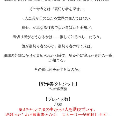
その命令とは『裏切り者を探せ』。
8人全員が日の当たる世界の住人ではない。
探せ、が単なる捜索でない事は百も承知だ。
裏切り者がどうなるかは……推して知るべし、だろう。
誰が裏切り者なのか、裏切り者の行く末は。
組織の幹部ばかりが集められた別荘で、猜疑心に塗れた者達の一夜
が始まる。
その鐘は何を表す音なのか。
【
製作者/クレジット
】
作者:広葉簪
【プレイ人数】
7
名様
※8キャラクタの中から7人を選びプレイ。
※残った1人は被害者となり、ストーリーが変動します。