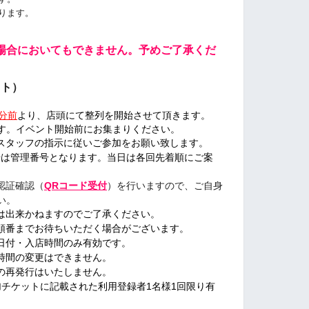
ります。
場合においてもできません。
予めご了承くだ
ット）
分前
より、店頭にて整列を開始させて頂きます。
す。
イベント開始前にお集まりください。
スタッフの指示に従いご参加をお願い致します。
号は管理番号となります。
当日は各回先着順にご案
認証確認（
QR
コード受付
）を行いますので、ご自身
い。
は出来かねますのでご了承ください。
順番までお待ちいただく場合がございます。
日付・入店時間のみ有効です。
時間の変更はできません。
の再発行はいたしません。
加チケットに記載された利用登録者1名様1回限り有