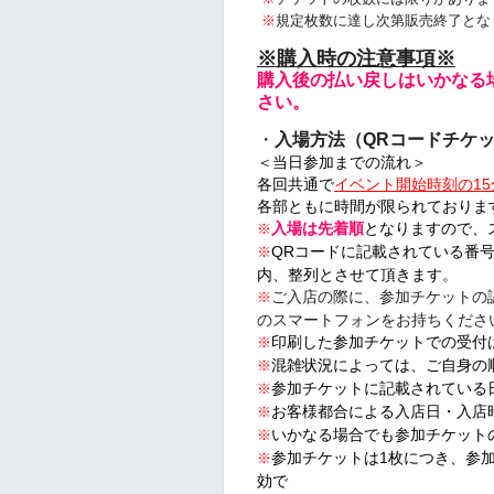
※
規定枚数に達し次第販売終了とな
※
購入時の注意事項※
購入後の払い戻しはいかなる
さい。
・
入場方法（QRコードチケ
＜当日参加までの流れ＞
各回共通で
イベント開始時刻の15
各部ともに時間が限られておりま
入場は先着順
となりますので、
※
QRコードに記載されている番
※
内、整列とさせて頂きます。
ご入店の際に、参加チケットの
※
のスマートフォンをお持ちくださ
印刷した参加チケットでの受付
※
混雑状況によっては、ご自身の
※
参加チケットに記載されている
※
お客様都合による入店日・入店
※
いかなる場合でも参加チケット
※
参加チケットは1枚につき、参
※
効で