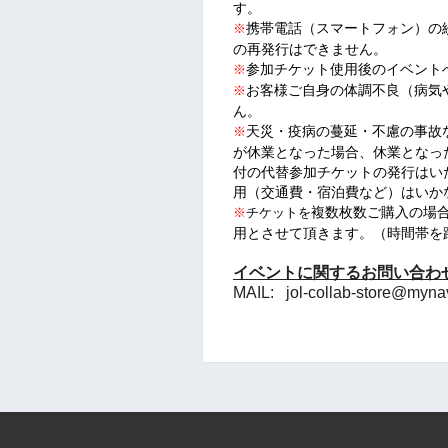
す。
携帯電話（スマートフォン）の
※
の再発行はできません。
参加チケット使用後のイベント
※
お客様ご自身の体調不良（病気
※
ん。
天災・疫病の蔓延・不慮の事故
※
が休業となった場合、休業となっ
付の代替参加チケットの発行はい
用（交通費・宿泊費など）はいか
複数枚数ご購入の場
※
チケットを
用とさせて頂きます。（時間帯を
イベントに関するお問い合わ
MAIL: jol-collab-store@myna