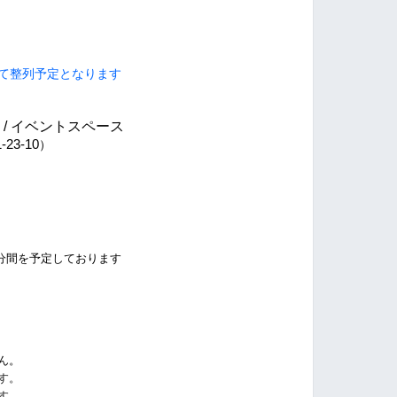
にて整列予定となります
 5F / イベントスペース
1-23-10
）
分間を予定しております
ん。
す。
す。