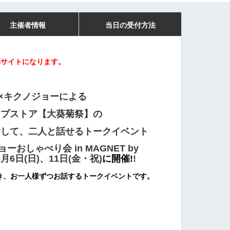
主催者情報
当日の受付方法
応募サイトになります。
×キクノジョーによる
ップストア
【
大葵菊祭
】の
念して、二人と話せるトークイベント
ーおしゃべり会 in MAGNET by
月6日(日)、11日(金・祝)
に
開催!
!
き、お一人様ずつお話するトークイベントです。