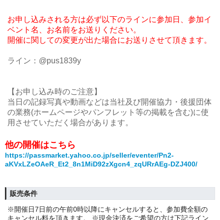
お申し込みされる方は必ず以下のラインに参加日、参加イ
ベント名、お名前をお送りください。
開催に関しての変更が出た場合にお送りさせて頂きます。
ライン：@pus1839y
【お申し込み時のご注意】
当日の記録写真や動画などは当社及び開催協力・後援団体
の業務(ホームページやパンフレット等の掲載を含む)に使
用させていただく場合があります。
他の開催はこちら
https://passmarket.yahoo.co.jp/seller/eventer/Pn2-
aKVxLZeOAeR_Et2_8n1MiD92zXgcn4_zqURrAEg-DZJ400/
販売条件
※開催日7日前の午前0時以降にキャンセルすると、参加費全額の
キャンセル料を頂きます。 ※現金決済をご希望の方は下記ライン