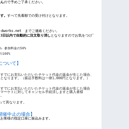
せん
ので予めご了承ください。
ます。
すべて先着順での受け付けとなります。
m-dworks.net　までご連絡ください。
ら
3日以内で自動的に注文取り消し
となりますのでお気をつけ下さい。
 参加料金の50%
100%
について】
、すでにお支払いただいたチケット代金の返金が生じた場合、
金となります。（
振込手数料は一律1,000円となります。
）
、すでにお支払いただいたチケット代金の返金が生じた場合
スマーケトに対してキャンセル手続済しますと購入者様
す。
って異なります。 
開催中止の場合
】
をお客様の指定口座に振込みます。