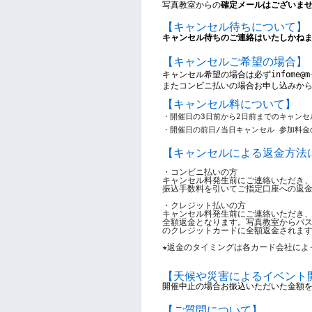
写真教室からの
確定メールはございま
【キャンセル待ちについて】
キャンセル待ちのご連絡はいたしかね
【キャンセルご希望の場合】
キャンセル希望の場合は
必ずinfome@
またコンビニ払いの場合お申し込みか
【キャンセル料について】
・開催日の3日前から2日前までのキャンセル
・開催日の前日/当日キャンセル 参加料金の
【キャンセルによる返金方法
・コンビニ払いの方
キャンセル料発生前にご連絡いただき
振込手数料を引いてご指定口座への返
・クレジット払いの方
キャンセル料発生前にご連絡いただき
全額返金となります。写真教室からパ
のクレジットカードに全額返金されま
★返金のタイミングは各カード会社によ
【
天候や災害によるイベント
開催中止の場合お振込いただいた金額
【ご質問について】