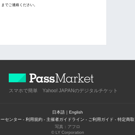
　までご連絡ください。
スマホで簡単 Yahoo! JAPANのデジタルチケット
日本語
｜
English
シーセンター
-
利用規約
-
主催者ガイドライン
-
ご利用ガイド
-
特定商取
写真：アフロ
© LY Corporation