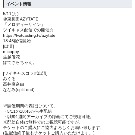
イベント情報
5/11(月)
＠東梅田AZYTATE
『メロディーサイン』
ツイキャス配信での開催☆
https://twitcasting.tv/azytate
18:45配信開始
[出演]
micoppy
生越優花
ぽてさらちゃん。
[ツイキャスコラボ出演]
みくる
高井麻奈由
ななみ(split end)
※開催期間の表記について。
・5/11の
18:45から生配信
・以降1週間アーカイブの録画にてご視聴可能。
※
配信自体は無料でのご視聴可能ですが、
チケットのご購入にご協力よろしくお願い致します。
(生配信終了後もチケットご購入いただけます。)