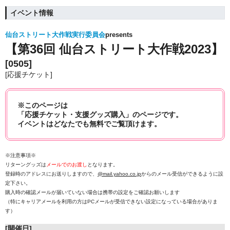
イベント情報
仙台ストリート大作戦実行委員会
presents
【第36回 仙台ストリート大作戦2023】
[0505]
[応援チケット]
※このページは
「応援チケット・支援グッズ購入」のページです。
イベントはどなたでも無料でご覧頂けます。
※注意事項※
リターングッズは
メールでのお渡し
となります。
登録時のアドレスにお送りしますので、
@mail.yahoo.co.jp
からのメール受信ができるように設
定下さい。
購入時の確認メールが届いていない場合は携帯の設定をご確認お願いします
（特にキャリアメールを利用の方はPCメールが受信できない設定になっている場合がありま
す）
[開催日]