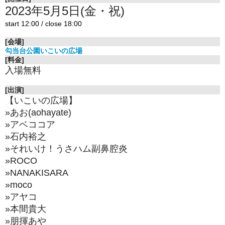
2023年5月5日(金・祝)
start 12:00 / close 18:00
[会場]
勾当台公園いこいの広場
[料金]
入場無料
[出演]
【いこいの広場】
»あお(aohayate)
»
アベココア
»
石内裕之
»それいけ！うさハム副鼻腔炎
»
ROCO
»
NANAKISARA
»
moco
»
アヤコ
»
本間貴大
»
朋揮あや