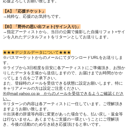
応援よろしくお願い致します。
【A】「応援チケット」
→純粋な、応援のお気持ちです。
【B】「野外の思い出フォト(サイン入り)」
→指定アーティストから、当日の公園で撮影した自撮りフォト+サイ
ンを入れたデジタルフォトをリターンとしてお送りします。
★★★デジタルデータについて★★★
※パスマーケットからのメールにてダウンロードURLをお送りしま
す。
※ライブから3日程度を目安に各アーティストにご準備頂き、お預か
りしたデータを主催から送信しますので、お届けまでお時間がかか
ってしまう点をご了承下さい。
また、登録時のメールを受信できる状態に設定お願いします。特に
キャリアメールの方は設定ご注意ください。
※@mail.yahoo.co.jp からのメールを受信できるようご確認くださ
い。
※リターンの内容は各アーティストに一任しています。ご理解頂き
ますようお願い致します。
※出演者の辞退等内容に変更があった場合でも、払い戻し・返金等
は行ないません。あくまでもご支援の一環ということにご理解頂
き、今後の活動のため引き続き応援頂けると幸いです。