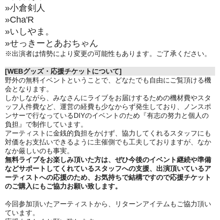
»
小倉剣人
»
Cha'R
»
いしやま。
»
せっきーとあおちゃん
※出演者は情勢により変更の可能性もあります。ご了承ください。
[WEBグッズ・応援チケットについて]
野外の無料イベントということで、どなたでも自由にご覧頂ける機
会となります。
しかしながら、みなさんにライブをお届けするための機材費やスタ
ッフ人件費など、運営の経費も少なからず発生しており、ノンスポ
ンサーで行なっているDIYのイベントのため『有志の努力と個人の
負担』で制作しています。
アーティストに金銭的負担をかけず、協力してくれるスタッフにも
対価をお支払いできるように主催側でも工夫しておりますが、なか
なか厳しいのも事実。
無料ライブをお楽しみ頂いた方は、ぜひ今後のイベント継続や準備
などサポートしてくれているスタッフへの支援、出演頂いているア
ーティストへの応援のため、お気持ちで結構ですので応援チケット
のご購入にもご協力お願い致します。
今回参加頂いたアーティストから、リターンアイテムもご協力頂い
ています。