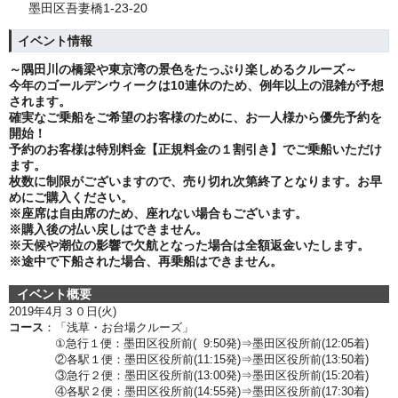
墨田区吾妻橋1-23-20
イベント情報
～隅田川の橋梁や東京湾の景色をたっぷり楽しめるクルーズ～
今年のゴールデンウィークは10連休のため、例年以上の混雑が予想
されます。
確実なご乗船をご希望のお客様のために、お一人様から優先予約を
開始！
予約のお客様は特別料金【正規料金の１割引き】でご乗船いただけ
ます。
枚数に制限がございますので、売り切れ次第終了となります。お早
めにご購入ください。
※座席は自由席のため、座れない場合もございます。
※購入後の払い戻しはできません。
※天候や潮位の影響で欠航となった場合は全額返金いたします。
※途中で下船された場合、再乗船はできません。
イベント概要
2019年4月３０
日(火)
コース
：「浅草・お台場クルーズ」
①急行１便：墨田区役所前( 9:50発)⇒墨田区役所前(12:05着)
②各駅１便：墨田区役所前(11:15発)⇒墨田区役所前(13:50着)
③急行２便：墨田区役所前(13:00発)⇒墨田区役所前(15:20着)
④各駅２便：墨田区役所前(14:55発)⇒墨田区役所前(17:30着)