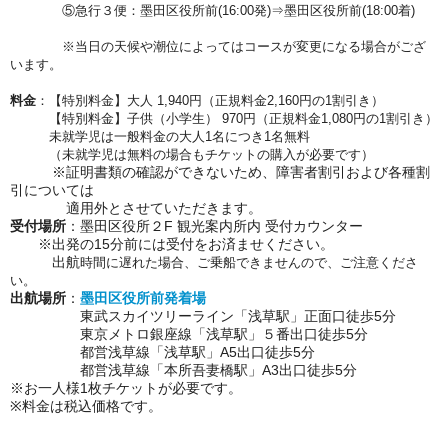
⑤急行３便：墨田区役所前(16:00発)⇒墨田区役所前(18:00着)
※当日の天候や潮位によってはコースが変更になる場合がござ
います。
料金
：【特別料金】大人 1,940円（正規料金2,160円の1割引き）
【特別料金】子供（小学生） 970円（正規料金1,080円の1割引き）
未就学児は一般料金の大人1名につき1名無料
（未就学児は無料の場合もチケットの購入が必要です）
※証明書類の確認ができないため、障害者割引および各種割
引については
適用外とさせていただきます。
受付場所
：墨田区役所２F 観光案内所内 受付カウンター
※出発の15分前には受付をお済ませください。
出航
時間に遅れた場合、ご乗船できませんので、ご注意くださ
い。
出航場所
：
墨田区役所前発着場
東武スカイツリーライン「浅草駅」正面口徒歩5分
東京メトロ銀座線「浅草駅」５番出口徒歩5分
都営浅草線「浅草駅」A5出口徒歩5分
都営浅草線「本所吾妻橋駅」A3出口徒歩5分
※お一人様1枚チケットが必要です。
※料金は税込価格です。