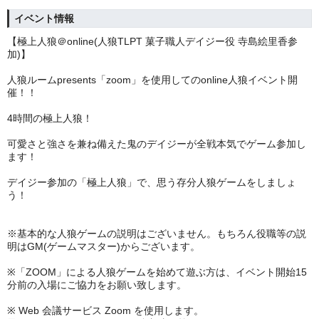
イベント情報
【極上人狼＠online(人狼TLPT 菓子職人デイジー役 寺島絵里香参
加)】
人狼ルームpresents「zoom」を使用してのonline人狼イベント開
催！！
4時間の極上人狼！
可愛さと強さを兼ね備えた鬼のデイジーが全戦本気でゲーム参加し
ます！
デイジー参加の「極上人狼」で、思う存分人狼ゲームをしましょ
う！
※基本的な人狼ゲームの説明はございません。もちろん役職等の説
明はGM(ゲームマスター)からございます。
※「ZOOM」による人狼ゲームを始めて遊ぶ方は、イベント開始15
分前の入場にご協力をお願い致します。
※ Web 会議サービス Zoom を使用します。