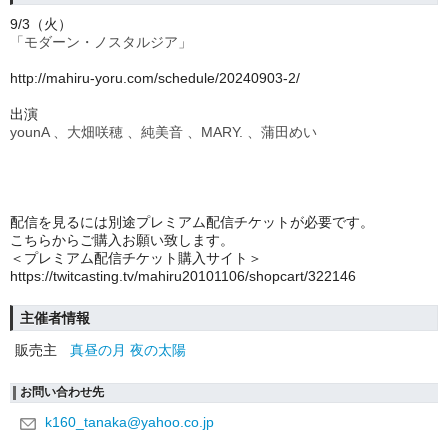
9/3
（火）
「モダーン・ノスタルジア」
http://mahiru-yoru.com/schedule/20240903-2/
出演
younA 、大畑咲穂 、純美音 、MARY. 、蒲田めい
配信を見るには別途プレミアム配信チケットが必要です。
こちらからご購入お願い致します。
＜プレミアム配信チケット購入サイト＞
https://twitcasting.tv/mahiru20101106/shopcart/322146
主催者情報
販売主
真昼の月 夜の太陽
お問い合わせ先
k160_tanaka@yahoo.co.jp