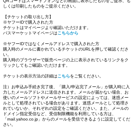
QR
コードはスマートフォンなどの画面に表示したものをご提示、も
しくは印刷したものをご提示ください。
【チケットの取り出し方】
※ヤフー
ID
で購入された方
チケットはマイページより確認いただけます。
パスマーケットマイページは
こちらから
※ヤフー
ID
ではなくメールアドレスで購入された方
購入時のメールに書かれているチケットの
URL
を押して確認くださ
い。
購入時のブラウザーで販売ページの上に表示されているリンクをク
リックしてもご確認いただけます。
チケットの表示方法の詳細は
こちら
をご覧ください。
注）お申込み手続き完了後、「購入
/
申込完了メール」が購入時に入
力したメールアドレスに送信されます。メールが届かない場合、お
使いのメールソフトやメールサービスの設定によっては、迷惑メー
ルとして処理されている場合があります。迷惑メールとして処理さ
れていないか、それぞれの設定をご確認ください。
また、メールの
ドメイン指定受信など、受信制限機能を利用している方は、
「
mail.yahoo.co.jp
」からのメールを受信できるように設定してくだ
さい。