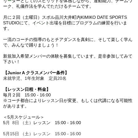
リ
ー
ダーとしてのスピリットを体感しながら、運動能力、チームワ
ーク、礼儀作法を学んでただけるチームです。
月に２回（土曜日）スポル品川大井町内
KIMIKO DATE SPORTS
STUDIO
にて、
イベント
出場を目標にプログラムの練習を行いま
す。
一流のコーチの指導のもとチアダンスを真剣に、そして楽しく学ん
で、みんなで踊りましょう！
新規加入希望メンバーの体験を募集しています。是非参加してみて
下さい！
【Junior A クラスメンバー条件】
未就学児、1年生対象
定員20名
【レッスン日程・料金】
毎月２回
15:00 - 16:00
※コーチ都合によりレッスン日が変更、もしくは代講になる可能性
があります。
＜5
月スケジュール＞
5
月 8日 （土）
レッスン
15:00 - 16:00
5月15日 （土）
レッスン
15:00 - 16:00