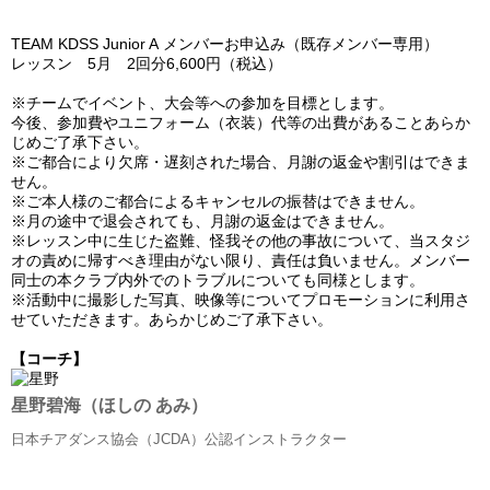
TEAM KDSS Junior A
メンバーお申込み（既存メンバー専用）
レッスン 5
月 2回分
6,600
円（税込）
※チームでイベント、大会等への参加を目標とします。
今後、参加費やユニフォーム（衣装）代等の出費があることあらか
じめご了承下さい。
※ご都合により欠席・遅刻された場合、月謝の返金や割引はできま
せん。
※ご本人様のご都合によるキャンセルの振替はできません。
※月の途中で退会されても、月謝の返金はできません。
※レッスン中に生じた盗難、怪我その他の事故について、当スタジ
オの責めに帰すべき理由がない限り、責任は負いません。メンバー
同士の本クラブ内外でのトラブルについても同様とします。
※活動中に撮影した写真、映像等についてプロモーションに利用さ
せていただきます。あらかじめご了承下さい。
【コーチ】
星野碧海（ほしの あみ）
日本チアダンス協会（JCDA）公認インストラクター