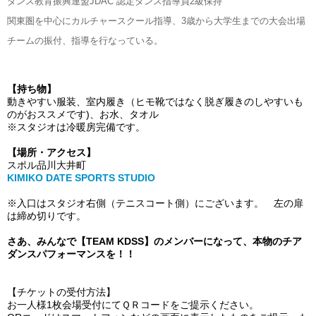
ダンス教育振興連盟JDAC 認定ダンス指導員2級保持
関東圏を中心にカルチャースクール指導、3歳から大学生までの大会出場
チームの振付、指導を行なっている。
【持ち物】
動きやすい服装、室内履き（ヒモ靴ではなく脱ぎ履きのしやすいも
のがおススメです
)
、お水、タオル
※スタジオは冷暖房完備です。
【場所・アクセス】
スポル品川大井町
KIMIKO DATE SPORTS STUDIO
※入口はスタジオ右側（テニスコート側）にございます。 左の扉
は締め切りです。
さあ、みんなで【
TEAM KDSS
】のメンバーになって、本物のチア
ダンスパフォーマンスを！！
【チケットの受付方法】
お一人様
1
枚会場受付にてＱＲコードをご提示ください。