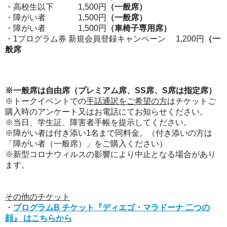
・高校生以下
1,500円
（一般席）
・障がい者 1,500円
（一般席）
・障がい者 1,500円
（車椅子専用席）
・1プログラム券 新規会員登録キャンペーン 1,200円
（一
般席
※一般席は自由席（プレミアム席、SS席、S席は指定席）
※トークイベントでの
手話通訳をご希望の方
はチケットご
購入時のアンケート又はお電話にてお知らせください。
※当日、学生証、障害者手帳を提示してください。
※障がい者は付き添い1名まで同料金。（付き添いの方は
「障がい者（一般席）」をご購入ください）
※
新型コロナウィルスの影響により中止となる場合があり
ます。
その他のチケット
・
プログラム
B
チケット
『ディエゴ・マラドーナ 二つの
顔』 はこちらから