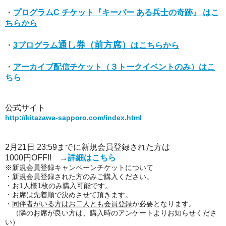
・
プログラムC
チケット
『キーパー ある兵士の奇跡』 はこ
ちらから
通し券（
前方席
）
・
3プログラム
はこちらから
・
アーカイブ配信チケット（３トークイベントのみ）はこ
ちら
公式サイト
http://kitazawa-sapporo.com/index.html
2月21日 23:59までに新規会員登録された方は
1000円OFF!! →
詳細はこちら
※新規会員登録キャンペーンチケットについて
・新規会員登録された方のみご購入ください。
・お1人様1枚のみ購入可能です。
・お席は先着順で決めさせて頂きます。
・
同伴者がいる方はお二人とも会員登録
が必要となります。
（隣のお席が良い方は、購入時のアンケートよりお知らせくださ
い）