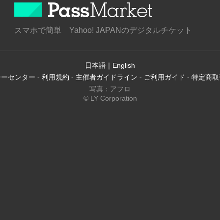
スマホで簡単 Yahoo! JAPANのデジタルチケット
日本語
｜
English
シーセンター
-
利用規約
-
主催者ガイドライン
-
ご利用ガイド
-
特定商取
写真：アフロ
© LY Corporation