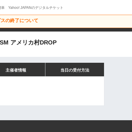
単 Yahoo! JAPANのデジタルチケット
ービスの終了について
RISM アメリカ村DROP
主催者情報
当日の受付方法