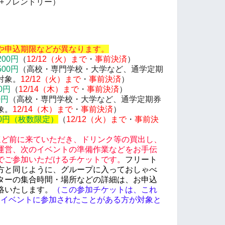
Q+フレンドリー）
や申込期限などが異なります。
200円
（
12/12（火）まで
・
事前決済
）
500円
（高校・専門学校・大学など、通学定期
対象。
12/12（火）
まで
・
事前決済
）
0円
（
12/14（木）まで
・
事前
決済
）
0円
（高校・専門学校・大学など、通学定期券
象。
12/14（木）
まで
・
事前
決済
）
0円（枚数限定）
（
12/12（火）まで
・
事前決
ほど前に来ていただき、ドリンク等の買出し、
運営、次のイベントの準備作業などをお手伝
でご参加いただけるチケットです。
フリート
方と同じように、グループに入っておしゃべ
ターの集合時間・場所などの詳細は、お申込
絡いたします。
（この参加チケットは、これ
fe や関連イベントに参加されたことがある方が対象と