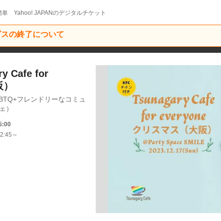
単 Yahoo! JAPANのデジタルチケット
ービスの終了について
 Cafe for
阪）
BTQ+フレンドリーなコミュ
フェ）
5:00
2:45～