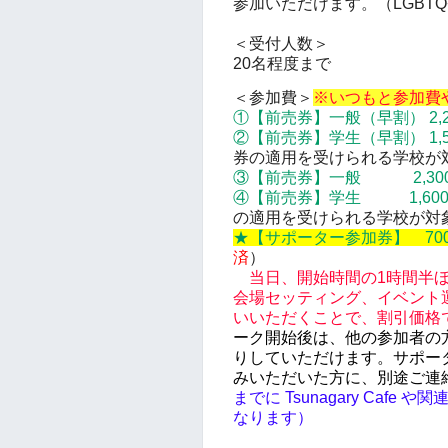
参加いただけます。（LGBT
＜受付人数＞
20名程度まで
＜参加費＞
※いつもと参加費
①
【前売券】
一般（早割） 2,
②
【前売券】
学生（早割） 1,
券の適用を受けられる学校が
③
【前売券】
一般 2,30
④
【前売券】
学生 1,60
の適用を受けられる学校が対
★【サポーター参加券】 70
済
）
当日、開始時間の1時間半
会場セッティング、イベント
いいただくことで、割引価格
ーク開始後は、他の参加者の
りしていただけます。サポー
みいただいた方に、別途ご連
までに Tsunagary Ca
なります）