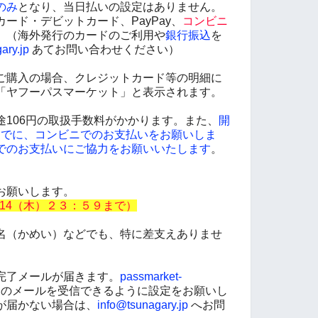
のみ
となり、当日払いの設定はありません。
ード・デビットカード、PayPay、
コンビニ
。（海外発行のカードのご利用や
銀行振込
を
ary.jp
あてお問い合わせください）
ご購入の場合、クレジットカード等の明細に
「ヤフーパスマーケット」と表示されます。
途106円の取扱手数料がかかります。また、
開
）までに、コンビニでのお支払いをお願いしま
でのお支払いにご協力をお願いいたします
。
お願いします。
/14（木）２３：５９まで）
名（かめい）などでも、特に差支えありませ
完了メールが届きます。
passmarket-
のメールを受信できるように設定をお願いし
が届かない場合は、
info@tsunagary.jp
へお問