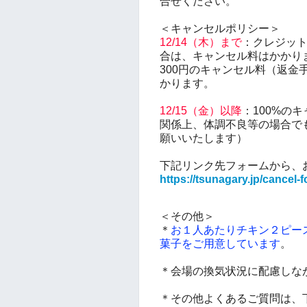
合せください。
＜キャンセルポリシー＞
12/14（木）まで
：
クレジット
合は、キャンセル料はかかり
300円のキャンセル料（返金
かります。
12/15（金）
以降
：100%の
関係上、体調不良等の場合で
願いいたします
）
下記リンク先フォームから、
https://tsunagary.jp/cancel-
＜その他＞
＊
お１人あたりチキン２ピー
菓子をご用意しています
。
＊会場の換気状況に配慮しな
＊その他よくあるご質問は、