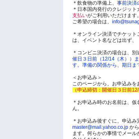
＊
飲食物の準備上、
事前決済
＊日本国内発行のクレジットカ
支払い
がご利用いただけます
ご希望の場合は、
info@tsunag
＊オンライン決済でチケット
は、イベント名などは出ず、
＊コンビニ決済の場合は、別
催日３日前（12/14（木）
す
。準備の関係から、期日ま
＜お申込み＞
このページから、お申込みを
（申込締切：開催日３日前12
＊お申込み時のお名前は、仮
ん。
＊お申込み後すぐに、申込み
master@mail.yahoo.co.jp
から
ます。
何らかの事情でメール