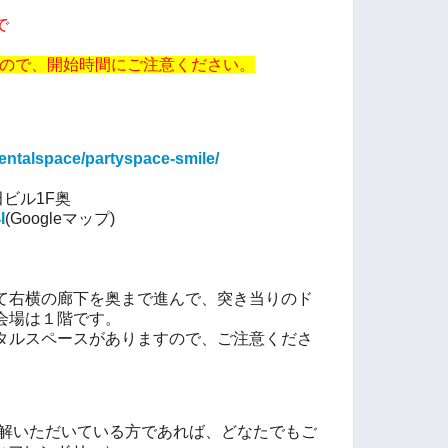
）
で
ますので、開始時間にご注意ください。
rentalspace/partyspace-smile/
田ビル1F奥
I
(Googleマップ)
て右横の廊下を奥まで進んで、突き当りのド
会場は１階です。
タルスペースがありますので、ご注意くださ
趣旨をご理解いただいている方であれば、どなたでもご