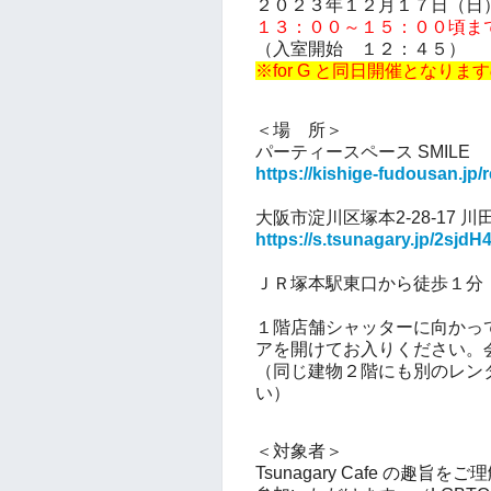
２０２３年１２月１７
日（日
１３：００～１５：００頃ま
（入室開始 １２：４５）
※for G と同日開催となり
＜場 所＞
パーティースペース SMILE
https://kishige-fudousan.jp/
大阪市淀川区塚本2-28-17 川
https://s.tsunagary.jp/2sjdH4
ＪＲ塚本駅東口から徒歩１分
１階店舗シャッターに向かっ
アを開けてお入りください。
（同じ建物２階にも別のレン
い）
＜対象者＞
Tsunagary Cafe の