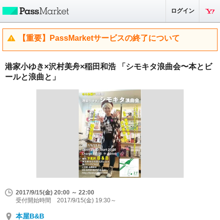
ログイン
【重要】PassMarketサービスの終了について
港家小ゆき×沢村美舟×稲田和浩 「シモキタ浪曲会〜本とビ
ールと浪曲と」
2017/9/15(金) 20:00 ～ 22:00
受付開始時間 2017/9/15(金) 19:30～
本屋B&B