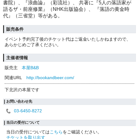
書院）、『浪曲論』（彩流社）、 共著に『5人の落語家が
語るザ・前座修業』（NHK出版協会）、 『落語の黄金時
代』（三省堂）等がある。
販売条件
イベント予約完了後のチケット代はご返金いたしかねますので、
あらかじめご了承ください。
主催者情報
販売主
本屋B&B
関連URL
http://bookandbeer.com/
下北沢の本屋です
お問い合わせ先
03-6450-8272
当日の受付について
当日の受付については
こちら
をご確認ください。
チケットを取り出す