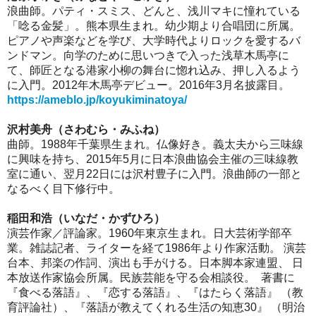
浪曲師。パティ・スミス、どんと、浅川マキに憧れている
「唸る金髪」。熊本県生まれ。幼少期より合唱団に所属。
ピアノや声楽などを学び、大学時代よりロックを愛するバ
ンドマン。向学のために思いつきで入った浅草木馬亭に
て、師匠となる港家小柳の舞台に惚れ込み、押し入るよう
に入門。2012年木馬亭デビュー。2016年3月名披露目。
https://ameblo.jp/koyukiminatoya/
沢村美舟（さわむら・みふね）
曲師。1988年千葉県生まれ。仏像好き。義太夫から三味線
に興味を持ち、2015年5月に日本浪曲協会主催の三味線教
室に通い、翌月22日には沢村豊子に入門。浪曲師の一部と
なるべく目下修行中。
稲田和浩（いなだ・かずひろ）
演芸作家／評論家。1960年東京生まれ。日大芸術学部卒
業。雑誌記者、ライターを経て1986年より作家活動。 演芸
台本、邦楽の作詞、演出も手がける。日本脚本家連盟、 日
本放送作家協会所属。民族芸能を守る会相談役。 著書に
『食べる落語』、『恋する落語』、『はたらく落語』 （教
育評論社）、『落語が教えてくれる生活の知恵30』 （明治