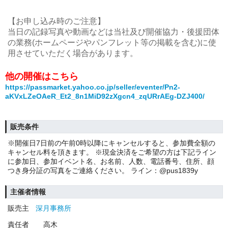
【お申し込み時のご注意】
当日の記録写真や動画などは当社及び開催協力・後援団体
の業務(ホームページやパンフレット等の掲載を含む)に使
用させていただく場合があります。
他の開催はこちら
https://passmarket.yahoo.co.jp/seller/eventer/Pn2-
aKVxLZeOAeR_Et2_8n1MiD92zXgcn4_zqURrAEg-DZJ400/
販売条件
※開催日7日前の午前0時以降にキャンセルすると、参加費全額の
キャンセル料を頂きます。 ※現金決済をご希望の方は下記ライン
に参加日、参加イベント名、お名前、人数、電話番号、住所、顔
つき身分証の写真をご連絡ください。 ライン：@pus1839y
主催者情報
販売主
深月事務所
責任者
高木