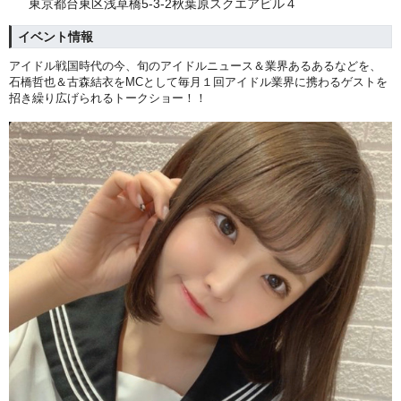
東京都台東区浅草橋5-3-2秋葉原スクエアビル４
イベント情報
アイドル戦国時代の今、旬のアイドルニュース＆
業界あるあるなどを、
石橋哲也＆
古森結衣をMCとして毎月１回アイドル業界に携わるゲストを
招き繰り広げられる
トークショー！！