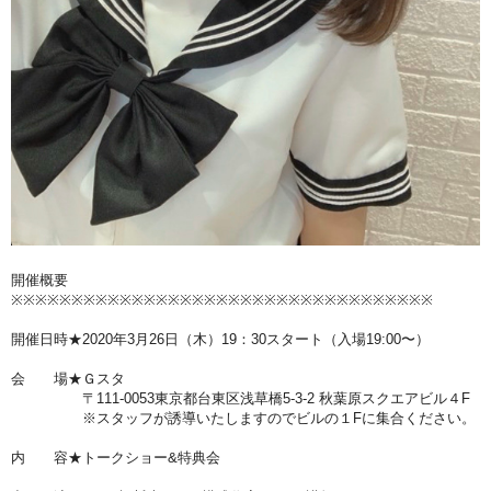
開催概要
※※※※※※※※※※※※※※※※※※※※※※※
※※
※
※
※※
※
※※
※
※※
開催日時★2020年3月26日（木）19：30スタート（入場19:00〜）
会 場
★
Ｇスタ
〒111-0053東京都台東区浅草橋5-3-2 秋葉原スクエアビル４F
※スタッフが誘導いたしますのでビルの１Fに集合ください。
内 容
★
トークショー&特典会