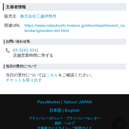
主催者情報
販売主
株式会社三越伊勢丹
関連URL
https://www.mitsukoshi.mistore.jp/nihombashi/event_ca
lendar/gineiden-dnt.html
お問い合わせ先
03-3241-3311
店舗営業時間に準ずる
当日の受付について
当日の受付については
こちら
をご確認ください。
チケットを取り出す
PassMarket
Yahoo! JAPAN
日本語
English
プライバシーポリシー
プライバシーセンター
規約
ヘルプ
主催者ガイドライン
ご利用ガイド