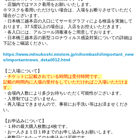
・店舗内ではマスク着用をお願いいたします。
※マスクを着用いただけない場合は、入場をお断りさせていただく
場合がございます。
・日本橋三越本店の入口にてサーモグラフィによる検温を実施して
おります。37.5度以上の場合は、入店をお控えいただきます。
・各入口には、アルコール消毒液をご用意しております。
・日本橋三越本店の新型コロナウィルス感染対策についての詳細は
下記をご確認ください。
https://www.mitsukoshi.mistore.jp/nihombashi/important_new
s/importantnews_detail012.html
【ご入場について】
・
チケットに記載されている時間は受付時間です。
記載の時間内に入場の受付をしていただければご入場いただけま
す。
・会場内人数により多少お待ちいただく可能性がございます。
・入替制ではございません。
・再入場はできませんので、事前にお手洗い等はお済ませくださ
い。
【お申込みについて】
・１枠の最大購入枚数は4枚です。
・お一人さま１日１枠までのお申し込みをお願いします。
・複数日にわたってのお申込みは可能です。