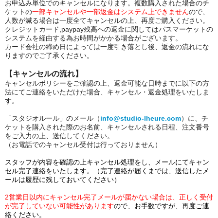
お申込み単位でのキャンセルになります。複数購入された場合のチ
ケットの
一部キャンセルや一部返金はシステム上できません
ので、
人数が減る場合は一度全てキャンセルの上、再度ご購入ください。
クレジットカード,paypay残高への返金に関してはパスマーケットの
システムを経由する為お時間がかかる場合がございます。
カード会社の締め日によっては一度引き落とし後、返金の流れにな
りますのでご了承ください。
【キャンセルの流れ】
キャンセルポリシーをご確認の上、返金可能な日時までに以下の方
法にてご連絡をいただけた場合、キャンセル・返金
処理をいたしま
す。
「スタジオルール」のメール（
info@studio-lheure.com
）に、チ
ケットを購入された際のお名前、キャンセルされる日程、注文番号
をご入力の上、送信してください。
（お電話でのキャンセル受付は行っておりません）
スタッフが内容を確認の上キャンセル処理をし、メールにてキャン
セル完了連絡をいたします。（完了連絡が届くまでは、送信したメ
ールは履歴に残しておいてください）
2営業日以内にキャンセル完了メールが届かない場合は、正しく受付
が完了していない可能性があります
ので、お手数ですが、再度ご連
絡ください。