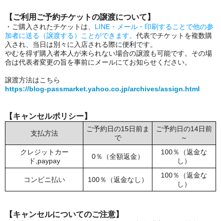
【ご利用ご予約チケットの譲渡について】
・ご購入されたチケットは、
LINE・メール・印刷することで他の参
加者に送る（譲渡する）ことができます。
代表でチケットを複数購
入され、当日は別々に入店される際に便利です。
やむを得ず購入者本人が来られない場合の譲渡も可能です。その場
合は代表者変更の旨を事前にメールにてお知らせください。
譲渡方法はこちら
https://blog-passmarket.yahoo.co.jp/archives/assign.html
【キャンセルポリシー】
ご予約日の15日前ま
ご予約日の14日前
支払方法
で
～
クレジットカー
100％（返金な
0％（全額返金）
ド,paypay
し）
100％（返金な
コンビニ払い
100％（返金なし）
し）
【キャンセルについてのご注意】