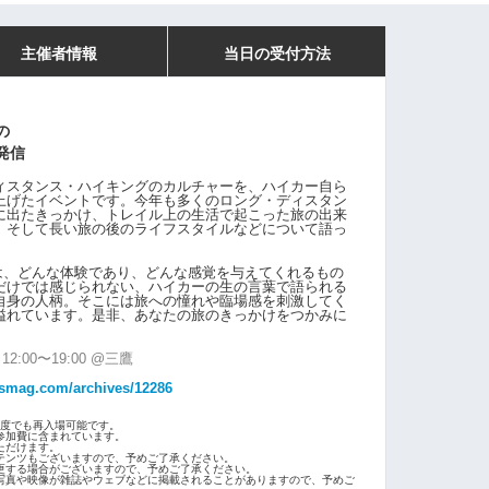
主催者情報
当日の受付方法
の
発信
ィスタンス・ハイキングのカルチャーを、ハイカー自ら
上げたイベントです。今年も多くのロング・ディスタン
に出たきっかけ、トレイル上の生活で起こった旅の出来
、そして長い旅の後のライフスタイルなどについて語っ
は、どんな体験であり、どんな感覚を与えてくれるもの
だけでは感じられない、ハイカーの生の言葉で語られる
自身の人柄。そこには旅への憧れや臨場感を刺激してく
溢れています。是非、あなたの旅のきっかけをつかみに
2:00〜19:00 @三鷹
ailsmag.com/archives/12286
度でも再入場可能です。
゙参加費に含まれています。
ただけます。
ツもございますので、予めご了承ください。
する場合がございますので、予めご了承ください。
真や映像が雑誌やウェブなどに掲載されることがありますので、予めご