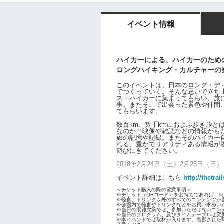
イベント情報
ハイカーによる、ハイカーのため
ロングハイキング・カルチャーの
このイベントは、日本のロング・デ
でつくっていく。そんな思いで立ち
ス・ハイカーに集まってもらい、旅
事、またそこで出会った景色や仲間
てもらいます。
数百km、数千kmにおよぶ歩き旅と
なのか？映像や雑誌などの情報から
旅の記憶や記録。またそのハイカー
れる、豊かでリアリティある情報が
遊びにきてください。
2018年2月24日（土）2月25日（日） 1
イベント詳細はこちら
http://thetr
＜チケット購入の際の留意事項＞
※チケット（QRコード）をお持ちであれば、何
※軽食、ドリンク以外のすべてのコンテンツか
※会場内で軽食やドリンクなどをお買い求めい
※当日の混雑次第では、参加いただけないコンテン
※当日のプログラム、及びタイムテーブルは変更
※本イベントでは取材が入ります。撮影された写