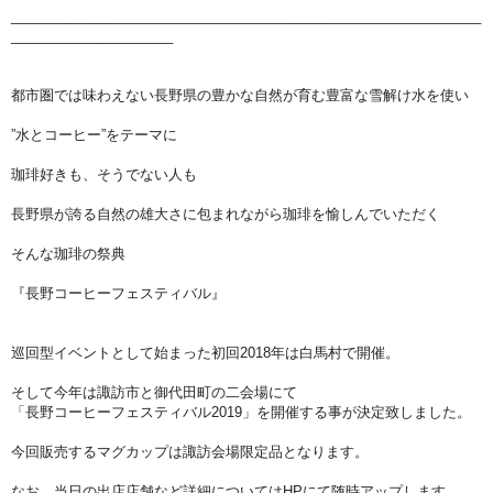
_____________________________________________________________
_____________________
都市圏では味わえない長野県の豊かな自然が育む豊富な雪解け水を使い
”水とコーヒー”をテーマに
珈琲
好きも、そうでない人も
長野県が誇る自然の雄大さに包まれながら珈琲を愉しんでいただく
そんな珈琲の祭典
『長野コーヒーフェスティバル』
巡回型イベントとして始まった初回2018年は白馬村で開催。
そして今年は
諏訪市と御代田町の二会場にて
「長野コーヒーフェスティバル2019」を開催する事が決定致しました。
今回販売するマグカップは諏訪会場限定品となります。
なお、当日の出店店舗など詳細についてはHPにて随時アップします。