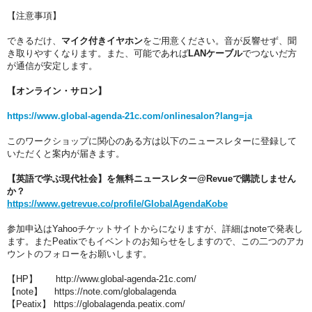
【注意事項】
できるだけ、
マイク付きイヤホン
をご用意ください。音が反響せず、聞
き取りやすくなります。また、可能であれば
LANケーブル
でつないだ方
が通信が安定します。
【オンライン・サロン】
https://www.global-agenda-21c.com/onlinesalon?lang=ja
このワークショップに関心のある方は以下のニュースレターに登録して
いただくと案内が届きます。
【英語で学ぶ現代社会】を無料ニュースレター@Revueで購読しません
か？
https://www.getrevue.co/profile/GlobalAgendaKobe
参加申込はYahooチケットサイトからになりますが、詳細はnoteで発表し
ます。またPeatixでもイベントのお知らせをしますので、この二つのアカ
ウントのフォローをお願いします。
【HP】　　http://www.global-agenda-21c.com/
【note】　 https://note.com/globalagenda
【Peatix】 https://globalagenda.peatix.com/