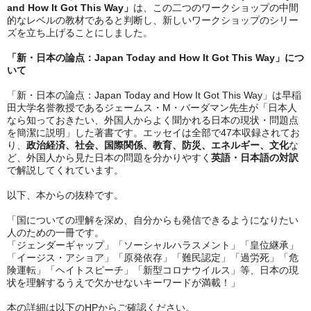
and How It Got This Way」
は、この二つのワークショップの中間
的なレベルの教材であると判断し、新しいワークショップのシリー
ズを立ち上げることにしました。
「新・日本の論点：Japan Today and How It Got This Way」につ
いて
「新・日本の論点：Japan Today and How It Got This Way」は早稲
田大学名誉教授であるジェームス・M・バーダマン先生が「日本人
なら知っておきたい、外国人からよく聞かれる日本の現状・問題点
を簡潔に説明」した著書です。エッセイは全部で47本収録されてお
り、
政治経済、社会、国際関係、教育、防災、エネルギー、文化
な
ど、外国人から見た日本の問題を分かりやすく
英語・日本語の対訳
で解説してくれています。
以下、本からの抜粋です。
「国についての理解を深め、自分からも発信できるようになりたい
人のための一冊です。
「ジェンダーギャップ」「ソーシャルハラスメント」「皇位継承」
「イージス・アショア」「原発依存」「難民認定」「過労死」「危
険運転」「ヘイトスピーチ」「新型コロナウイルス」等、日本の現
状を理解するうえで欠かせないキーワードが満載！」
本の詳細は以下のHPからご確認ください。