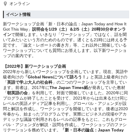
オンライン
イベント情報
新ワークショップ企画「新・日本の論点：Japan Today and How It 
Got This Way」
説明会を1/29（土）＆2/5（土）20時30分＠オンラ
イン
で開催します。いきなり「ワークショップ」ではなく、話を聞
いてみたいという方のためのものです。遅くとも21時には終える予
定です。「論文・レポートの書き方」等、これ以外に開催している
ワークショップについても質問にお答えします。以下新ワークショ
ップの案内です。
【2022年】新ワークショップ企画
2022年から新しいワークショップを企画しています。現在、英語中
級者向けの
「Global Newsについて語ろう！」
と英語上級者向けの
「
英語で学ぶ大人の社会科
」の二つのワークショップを主宰してい
ます。前者は、2017年に
The Japan Times紙
が発表していた教材
「
朝英語の会
」を利用して、対面で開催していました。2020年に同
プログラムが終了したことを受けて、2021年からは出来るだけ同じ
レベルの英語メディア記事を利用し、グローバル・アジェンダが設
問と解説を作成し、ワークショップを開催しています。後者は2020
年春から、始まったプログラムです。実際にビジネスの現場やアカ
デミックな議論で利用されるレベルの記事をもとに、これもグロー
バル・アジェンダが解説・設問を作成し、ワークショップのファシ
リテーションを務めています。
「新・日本の論点：Japan Today 