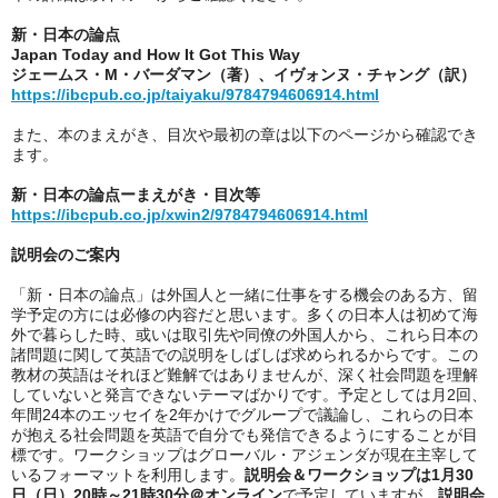
新・日本の論点
Japan Today and How It Got This Way
ジェームス・M・バーダマン（著）、イヴォンヌ・チャング（訳）
https://ibcpub.co.jp/taiyaku/9784794606914.html
また、本のまえがき、目次や最初の章は以下のページから確認でき
ます。
新・日本の論点ーまえがき・目次等
https://ibcpub.co.jp/xwin2/9784794606914.html
説明会のご案内
「新・日本の論点」は外国人と一緒に仕事をする機会のある方、留
学予定の方には必修の内容だと思います。多くの日本人は初めて海
外で暮らした時、或いは取引先や同僚の外国人から、これら日本の
諸問題に関して英語での説明をしばしば求められるからです。この
教材の英語はそれほど難解ではありませんが、深く社会問題を理解
していないと発言できないテーマばかりです。予定としては月2回、
年間24本のエッセイを2年かけでグループで議論し、これらの日本
が抱える社会問題を英語で自分でも発信できるようにすることが目
標です。ワークショップはグローバル・アジェンダが現在主宰して
いるフォーマットを利用します。
説明会＆ワークショップは1月30
日（日）20時～21時30分＠オンライン
で予定していますが、
説明会