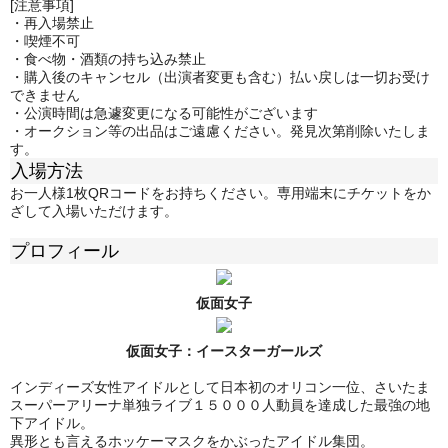
[注意事項]
・再入場禁止
・喫煙不可
・食べ物・酒類の持ち込み禁止
・購入後のキャンセル（出演者変更も含む）払い戻しは一切お受け
できません
・公演時間は急遽変更になる可能性がございます
・オークション等の出品はご遠慮ください。発見次第削除いたしま
す。
入場方法
お一人様1枚QRコードをお持ちください。専用端末にチケットをか
ざして入場いただけます。
プロフィール
仮面女子
仮面女子：
イースターガールズ
インディーズ女性アイドルとして日本初のオリコン一位、さいたま
スーパーアリーナ単独ライブ１５０００人動員を達成した最強の地
下アイドル。
異形とも言えるホッケーマスクをかぶったアイドル集団。