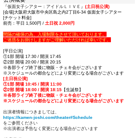
『仮面女子シアター：アイドルＬＩＶＥ』
(土日祝公演)
[会場]大阪府大阪市中央区島之内2丁目6-34 仮面女子シアター
[チケット料金]
前売：平日 1,500円 /
土日祝 2,000円
間隔の確保の為、入場制限をさせて頂いております。
ご迷惑をお掛けしますがご理解いただければ幸いです。
[平日公演]
①1部 開場 17:30 / 開演 17:45
②2部 開場 20:00 / 開演 20:15
※各部ライブ終了後に物販・チェキ会がございます
※スケジュールの都合などにより変更になる場合がございます
[土日祝公演]
①1部 開場 10:45 / 開演 11:00
②2部 開場 18:00 / 開演 18:15
【生誕祭】
※各部ライブ終了後に物販・チェキ会がございます
※スケジュールの都合などにより変更になる場合がございます
出演者情報につきましては、
https://kamen-joshi.com/theater#Schedule
をご参照ください
※出演者は予告なく変更になる場合がございます