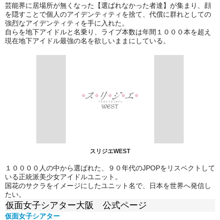
芸能界に居場所が無くなった【選ばれなかった者達】が集まり、顔
を隠すことで個人のアイデンティティを捨て、代償に群れとしての
強烈なアイデンティティを手に入れた。
自らを地下アイドルと名乗り、ライブ本数は年間１０００本を超え
現在地下アイドル最強の名を欲しいままにしている。
スリジエWEST
１００００人の中から選ばれた、９０年代のJPOPをリスペクトして
いる正統派美少女アイドルユニット。
国花のサクラをイメージにしたユニット名で、日本を世界へ発信し
たい。
仮面女子シアター大阪 公式ページ
仮面女子シアター