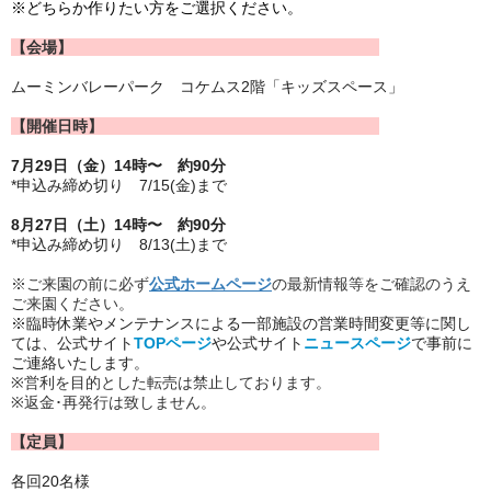
※どちらか作りたい方をご選択ください。
【会場】
ムーミンバレーパーク コケムス2階「キッズスペース」
【開催日時】
7月29日（金）
14時〜 約90分
*申込み締め切り 7/15(金)まで
8月27日（土）
14時〜 約90分
*申込み締め切り 8/13(土)まで
※ご来園の前に必ず
公式ホームページ
の最新情報等をご確認のうえ
ご来園ください。
※臨時休業やメンテナンスによる一部施設の営業時間変更等に関し
ては、公式サイト
TOPページ
や公式サイト
ニュースページ
で事前に
ご連絡いたします。
※営利を目的とした転売は禁止しております。
※返金･再発行は致しません。
【定員】
各回20名様