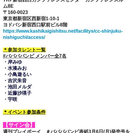
ム8E
〒160-0023
東京都新宿区西新宿1-10-1
ヨドバシ新宿西口駅前ビル8階
https://www.kashikaigishitsu.net/facilitys/cc-shinjuku-
nishiguchi/access/
＊参加タレント一覧
#ババババンビ メンバー全7名
・岸みゆ
・水湊みお
・小鳥遊るい
・吉沢朱音
・池田メルダ
・
近藤沙瑛子
・宇咲
＊イベント参加条件
【サイン会】
週刊プレイボーイ ＃ババババンビ表紙
3月6日(月)発売号
を