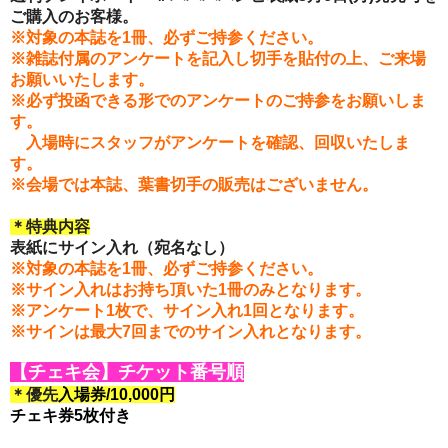
ご購入のお客様。
※対象の本誌を1冊、必ずご持参ください。
※雑誌付属の
アンケートを記入し切手を貼付の上
、
ご来場
お願いいたします。
※必ず投函できる形でのアンケートのご持参をお願いしま
す。
入場時にスタッフがアンケートを確認、回収いたしま
す。
※会場では本誌、葉書切手の販売はございません。
＊特典内容
表紙にサイン入れ（宛名なし）
※対象の本誌を1冊、必ずご持参ください。
※サイン入れはお持ち頂いた1冊のみとなります。
※アンケート1枚で、サイン入れ1回となります。
※
サインは最大7回までのサイン入れとなります。
【チェキ会】チケット番号順
＊優先
入場券/10
,000円
チェキ券5枚付き