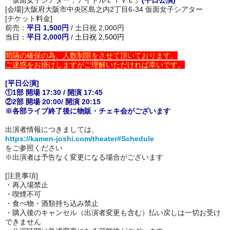
[会場]大阪府大阪市中央区島之内2丁目6-34 仮面女子シアター
[チケット料金]
前売：
平日 1,500円
/ 土日祝 2,000円
当日：
平日 2,000円
/ 土日祝 2,500円
間隔の確保の為、人数制限をさせて頂いております。
ご迷惑をお掛けしますがご理解いただければ幸いです。
[平日公演]
①1部 開場 17:30 / 開演 17:45
②2部 開場 20:00/ 開演 20:15
※各部ライブ終了後に物販・チェキ会がございます
出演者情報につきましては、
https://kamen-joshi.com/theater#Schedule
をご参照ください
※出演者は予告なく変更になる場合がございます
[注意事項]
・再入場禁止
・喫煙不可
・
食べ物・酒類持ち込み禁止
・購入後のキャンセル（出演者変更も含む）払い戻しは一切お受け
できません