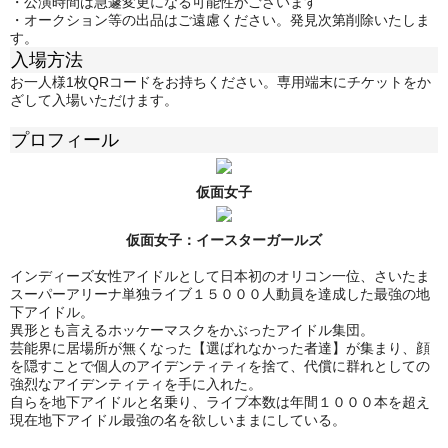
・公演時間は急遽変更になる可能性がございます
・オークション等の出品はご遠慮ください。発見次第削除いたしま
す。
入場方法
お一人様1枚QRコードをお持ちください。専用端末にチケットをか
ざして入場いただけます。
プロフィール
仮面女子
仮面女子：
イースターガールズ
インディーズ女性アイドルとして日本初のオリコン一位、さいたま
スーパーアリーナ単独ライブ１５０００人動員を達成した最強の地
下アイドル。
異形とも言えるホッケーマスクをかぶったアイドル集団。
芸能界に居場所が無くなった【選ばれなかった者達】が集まり、顔
を隠すことで個人のアイデンティティを捨て、代償に群れとしての
強烈なアイデンティティを手に入れた。
自らを地下アイドルと名乗り、ライブ本数は年間１０００本を超え
現在地下アイドル最強の名を欲しいままにしている。