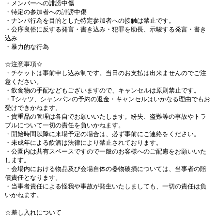
・メンバーへの誹謗中傷
・特定の参加者への誹謗中傷
・ナンパ行為を目的とした特定参加者への接触は禁止です。
・公序良俗に反する発言・書き込み・犯罪を助長、示唆する発言・書き
込み
・暴力的な行為
☆注意事項☆
・チケットは事前申し込み制です。当日のお支払は出来ませんのでご注
意ください。
・飲食物の手配などもございますので、キャンセルは原則禁止です。
・Tシャツ、シャンパンの予約の返金・キャンセルはいかなる理由でもお
受けできかねます。
・貴重品の管理は各自でお願いいたします。紛失、盗難等の事故やトラ
ブルについて一切
の責任を負いかねます。
・開始時間以降に来場予定の場合は、必ず事前にご連絡をください。
・未成年による飲酒は法律により禁止されております。
・公園内は共有スペースですので一般のお客様へのご配慮をお願いいた
します。
・会場内における物品及び会場自体の器物破損については、当事者の賠
償責任となります。
・当事者責任による怪我や事故が発生いたしましても、一切の責任は負
いかねます。
☆差し入れについて