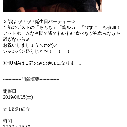
２部はわいわい誕生日パーティー☆
１部のゲストの「ももき」「葵ルカ」「びすこ」も参加！
アットホームな空間で皆でわいわい食べながら飲みながら
騒ぎなからw
お祝いしましょう＼(^o^)／
シャンパン祭りじゃ〜！！！！！
※HUMAは１部のみの参加になります。
-------------開催概要--------------
開催日
2019/06/15(土)
☆１部詳細☆
時間
12:30 ~ 15:30