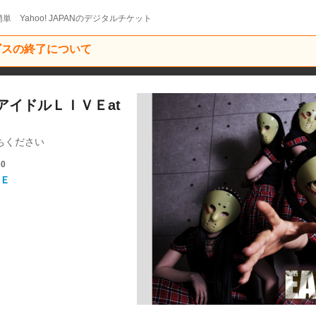
単 Yahoo! JAPANのデジタルチケット
ービスの終了について
/アイドルＬＩＶＥat
ちください
30
Ｅ