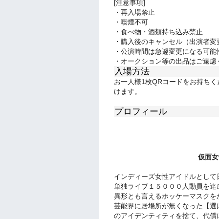
[注意事項]
・再入場禁止
・喫煙不可
・
食べ物・酒類持ち込み禁止
・購入後のキャンセル（出演者変
・公演時間は急遽変更になる可能
・オークション等の出品はご遠慮
入場方法
お一人様1枚QRコードをお持ち
けます。
プロフィール
仮面女
インディーズ女性アイドルとして
単独ライブ１５０００人動員を達
異形とも言えるホッケーマスクを
芸能界に居場所が無くなった【選
のアイデンティティを捨て、代償