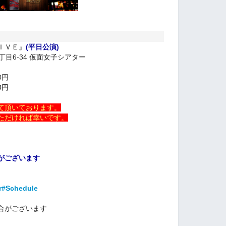
ＩＶＥ』
(平日公演)
丁目6-34 仮面女子シアター
0円
0円
て頂いております。
ただければ幸いです。
がございます
er#Schedule
合がございます