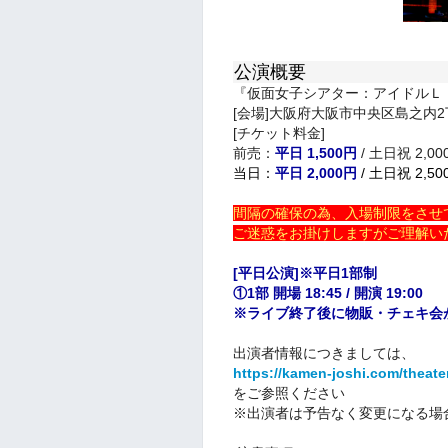
公演概要
『仮面女子シアター：アイドルＬ
[会場]大阪府大阪市中央区島之内2
[チケット料金]
前売：
平日 1,500円
/ 土日祝 2,00
当日：
平日 2,000円
/ 土日祝 2,50
間隔の確保の為、入場制限をさせ
ご迷惑をお掛けしますがご理解い
[平日公演]※平日1部制
①1部 開場 18:45 / 開演 19:00
※ライブ終了後に物販・チェキ会
出演者情報につきましては、
https://kamen-joshi.com/theat
をご参照ください
※出演者は予告なく変更になる場