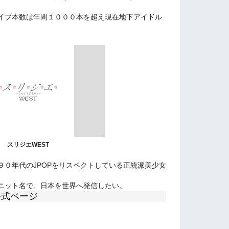
イブ本数は年間１０００本を超え現在地下アイドル
。
スリジエWEST
９０年代のJPOPをリスペクトしている正統派美少女
ニット名で、日本を世界へ発信したい。
公式ページ