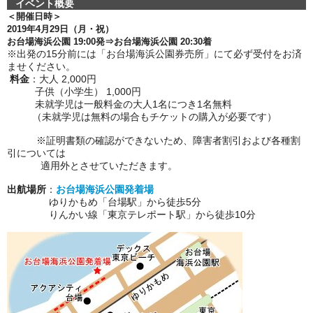
イベント概要
＜開催日時＞
2019年4月29日（月・祝）
お台場海浜公園 19:00発⇒お台場海浜公園 20:30着
※出発の15分前には「お台場海浜公園券売所」にて必ず
受付をお済
ませください。
料金
：大人 2,000円
子供（小学生） 1,000円
未就学児は一般料金の大人1名につき1名無料
（未就学児は無料の場合もチケットの購入が必要です）
※証明書類の確認ができないため、障害者割引および各種割
引については
適用外とさせていただきます。
出航場所
：
お台場海浜公園発着場
ゆりかもめ「台場駅」から徒歩5分
りんかい線「東京テレポート駅」から徒歩10分