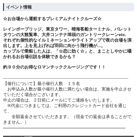
イベント情報
☆お台場から運航するプレミアムナイトクルーズ☆
レインボーブリッジ、東京タワー、晴海客船ターミナル、パレット
タウンの大観覧車、大井コンテナ埠頭のガントリークレーンetc.
それぞれ個性的なイルミネーションやライトアップで夜の台場を演
出します。上を見上げれば羽田に向かう飛行機が...。
カップルで乗船した人は、「☆恋に効く☆」と、まことしやかに囁
かれるお台場伝説を体験できるかも？
約９０分のお得なロマンチッククルージング
です！！
----------------------------------------------------------------------------------
【催行について】最小催行人数 １５名
お申込み人数が最小催行人数に満たない場合は、実施を中止させ
ていただく場合がございます。
中止の場合は、２日前にメールにてご連絡をいたします。
※代金につきましては、ご利用のクレジットカード会社を通じ
て、
全額返金させていただきます。（現金での返金は承ることがで
きません。）
--------------------------------------------------------------------------------