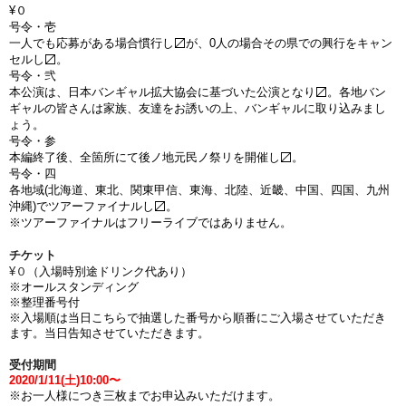
¥０
号令・壱
一人でも応募がある場合慣行し〼が、0人の場合その県での興行をキャン
セルし〼。
号令・弐
本公演は、日本バンギャル拡大協会に基づいた公演となり〼。各地バン
ギャルの皆さんは家族、友達をお誘いの上、バンギャルに取り込みまし
ょう。
号令・参
本編終了後、全箇所にて後ノ地元民ノ祭リを開催し〼。
号令・四
各地域(北海道、東北、関東甲信、東海、北陸、近畿、中国、四国、九州
沖縄)でツアーファイナルし〼。
※ツアーファイナルはフリーライブではありません。
チケット
¥０
（入場時別途ドリンク代あり）
※オールスタンディング
※整理番号付
※
入場順は当日こちらで抽選した番号から順番にご入場させていただき
ます。当日
告知させていただきます。
受付期間
2020/1/11(土)10:00〜
※お一人様につき三枚までお申込みいただけます。