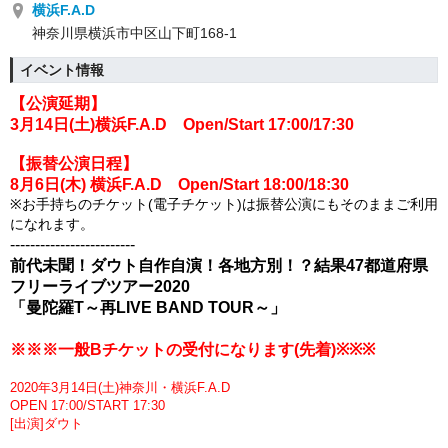
横浜F.A.D
神奈川県横浜市中区山下町168-1
イベント情報
【公演延期】
3月14日(土)横浜F.A.D Open/Start 17:00/17:30
【振替公演日程】
8月6日(木) 横浜F.A.D Open/Start 18:00/18:30
※お手持ちのチケット(電子チケット)は振替公演にもそのままご利用
になれます。
-------------------------
前代未聞！ダウト自作自演！各地方別！？結果47都道府県
フリーライブツアー2020
「曼陀羅T～再LIVE BAND TOUR～」
※
※
※一般Bチ
ケットの受付になります(
先着
)
※
※
※
2020年3月14日(土)神奈川・横浜F.A.D
OPEN 17:00/START 17:30
[出演]ダウト