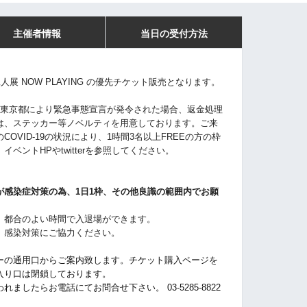
主催者情報
当日の受付方法
の二人展 NOW PLAYING の優先チケット販売となります。
。東京都により緊急事態宣言が発令された場合、返金処理
は、ステッカー等ノベルティを用意しております。ご来
OVID-19の状況により、1時間3名以上FREEの方の枠
ベントHPやtwitterを参照してください。
が感染症対策の為、1日1枠、その他良識の範囲内でお願
、都合のよい時間で入退場ができます。
、感染対策にご協力ください。
ーの通用口からご案内致します。チケット購入ページを
入り口は閉鎖しております。
したらお電話にてお問合せ下さい。 03-5285-8822