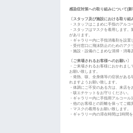
感染症対策への取り組みについて(新
〔スタッフ及び施設における取り組
・スタッフはこまめに手指のアルコ
・スタッフはマスクを着用します。
があります。
・ギャラりー内に手指消毒剤を設置
・受付窓口に飛沫防止のためのアク
・施設・設備のこまめな清掃・消毒
〔ご来場されるお客様へのお願い〕
・ご来場されるお客様におかれまし
お願い致します。
・発熱、咳、全身痛等の症状がある
れますようお願い致します。
・体調にご不安のある方は、来店を
・咳エチケットをお守りください。
・ギャラリー内に手指用アルコール
・他のお客様との距離を保ってご鑑
・マスクの着用をお願い致します。
・ギャラリー内の滞在時間は1時間