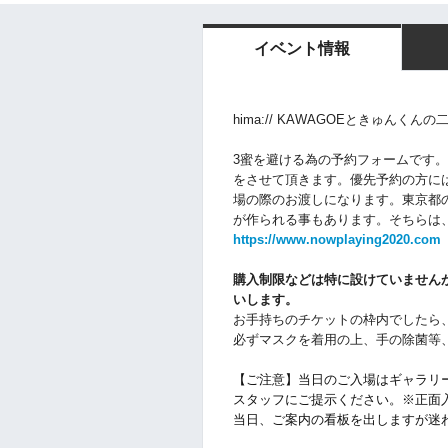
イベント情報
hima:// KAWAGOEときゅんくん
3蜜を避ける為の予約フォームです
をさせて頂きます。優先予約の方に
場の際のお渡しになります。東京都のC
が作られる事もあります。そちらは、イ
https://www.nowplaying2020.com
購入制限などは特に設けていません
いします。
お手持ちのチケットの枠内でしたら
必ずマスクを着用の上、手の除菌等
【ご注意】当日のご入場はギャラリ
スタッフにご提示ください。
※正面
当日、ご案内の看板を出しますが迷われま