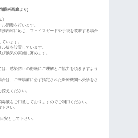
宿眼科画廊より)
み〕
ール消毒を行います。
業務内容に応じ、フェイスガードや手袋を装着する場合
しています。
リル板を設置しています。
及び換気の実施に努めます。
ては、感染防止の徹底にご理解とご協力を頂きますよう
場合は、ご来場前に必ず指定された医療機関へ受診をさ
お控えください。
消毒液をご用意しておりますのでご利用ください。
賞下さい。
を目安として下さい。