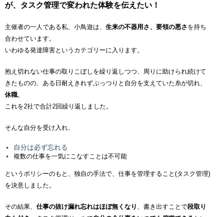
が、タスク管理で変われた体験を伝えたい！
主催者の一人である私、小鳥遊は、
生来の不器用さ、要領の悪さ
を持ち
合わせています。
いわゆる発達障害というカテゴリーに入ります。
抱え切れない仕事の取りこぼしを繰り返しつつ、周りに助けられ続けて
きたものの、ある日耐えきれずぷっつりと自分を支えていた糸が切れ、
休職
。
これを2社で合計2回繰り返しました。
そんな自分を受け入れ、
自分は必ず忘れる
複数の仕事を一気にこなすことは不可能
というポリシーのもと、独自の手法で、仕事を管理すること(タスク管理)
を決意しました。
その結果、
仕事の抜け漏れ忘れはほぼ無くなり
、書き出すことで
段取り