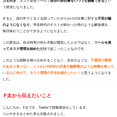
力も付き
、タスク管理ツールで
自分の全仕事をいつでも俯瞰できる
とい
う状況になりました。
すると、頭の中でぐるぐる回っていたやりかけの仕事に対する
不安が嘘
のようになくなり
、学生時代のテストが終わった時のような解放感を、
毎日味わうことができるようになりました。
この変化は、自分特有の何か才能が開花したとかではなく、
ツールを使
ってタスク管理を始めただけ
で起こったことなのです。
このような経験を独り占めすることなく、自分のような、
不器用で要領
のあまり良くない、とりわけADHDの注意欠陥障害のような特徴を持って
いる人に向けて、タスク管理の手法を紹介したい！
と思うようになりま
した。
F太から伝えたいこと
こんにちわ、F太です。
Twitterで情報発信をしています。
つぶやきをまとめた本も出版されました。