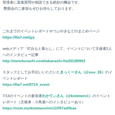
登壇者に
直接質問
や相談
できる
絶好の機会です。
懇親会のご参加もぜひお待ちしております。
これまでのイベントレポートやつぶやきなどのまとめページ
https://fta7.net/jyy
webメディア「灯台もと暮らし」にて、イベントについて主催者2人
へのインタビュー記事
http://motokurashi.com/takanashi-fta/20180903
スタッフとしてお手伝いいただいた
きっくーさん（@coo_26）
のイ
ベントレポート
https://fta7.net/0714_event
7/14のイベントの参加者
わかてぃさん（@kimimero1）
のイベント
レポート（主催者：小鳥遊へのインタビューあり）
https://note.mu/kimimero/n/n11ff57ad5bae