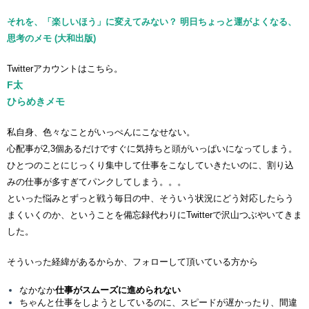
それを、「楽しいほう」に変えてみない？ 明日ちょっと運がよくなる、
思考のメモ (大和出版)
Twitterアカウントはこちら。
F太
ひらめきメモ
私自身、色々なことがいっぺんにこなせない。
心配事が2,3個あるだけですぐに気持ちと頭がいっぱいになってしまう。
ひとつのことにじっくり集中して仕事をこなしていきたいのに、割り込
みの仕事が多すぎてパンクしてしまう。。。
といった悩みとずっと戦う毎日の中、そういう状況にどう対応したらう
まくいくのか、ということを備忘録代わりにTwitterで沢山つぶやいてきま
した。
そういった経緯があるからか、フォローして頂いている方から
なかなか
仕事がスムーズに進められない
ちゃんと仕事をしようとしているのに、スピードが遅かったり、間違