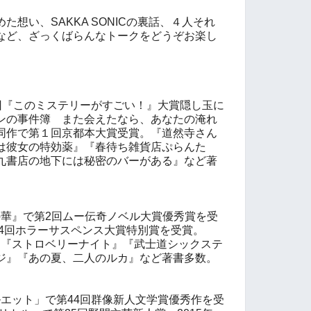
想い、SAKKA SONICの裏話、４人それ
など、ざっくばらんなトークをどうぞお楽し
）
10回『このミステリーがすごい！』大賞隠し玉に
ンの事件簿 また会えたなら、あなたの淹れ
同作で第１回京都本大賞受賞。『道然寺さん
は彼女の特効薬』『春待ち雑貨店ぷらんた
九書店の地下には秘密のバーがある』など著
妖の華』で第2回ムー伝奇ノベル大賞優秀賞を受
第4回ホラーサスペンス大賞特別賞を受賞。
』『ストロベリーナイト』『武士道シックステ
ジ』『あの夏、二人のルカ』など著書多数。
）
シルエット」で第44回群像新人文学賞優秀作を受