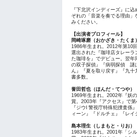
『下北沢インディーズ』に込めた
ぞれの「音楽を奏でる理由」
みください。
【出演者プロフィール】
岡崎琢磨（おかざき・たくま
1986年生まれ。2012年第
選出された『珈琲店タレーラ
た珈琲を』でデビュー。翌年
の双子探偵』『病弱探偵 謎
ん』『夏を取り戻す』『九十
書多数。
誉田哲也（ほんだ・てつや）
1969年生まれ。2002年『
賞。2003年『アクセス』で
『ジウI 警視庁特殊犯捜査係
ィーン』『ドルチェ』『レイ
島本理生（しまもと・りお
1983年生まれ。2001年「