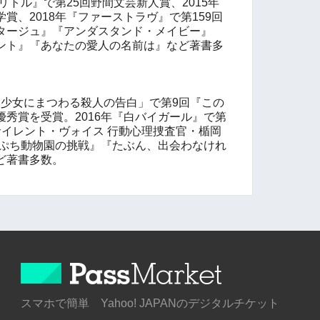
リトル』で第25回野間文芸新人賞、2015年
学賞、2018年『ファーストラヴ』で第159回
タージュ』『アンダスタンド・メイビー』
ント』『あなたの愛人の名前は』など著書多
）
ある少女にまつわる殺人の告白」で第9回『この
秀賞を受賞。2016年『白バイガール』で第
サイレント・ヴォイス 行動心理捜査官・楯岡
っぷち動物園の挑戦』『たぶん、出会わなけれ
ど著書多数。
スマホで簡単 Yahoo! JAPANのデジタルチケット