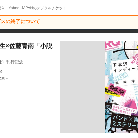
単 Yahoo! JAPANのデジタルチケット
ービスの終了について
生×佐藤青南「小説
社）刊行記念
00
:30～