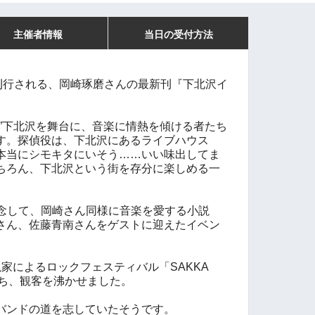
主催者情報
当日の受付方法
り刊行される、岡崎琢磨さんの最新刊『下北沢イ
街”下北沢を舞台に、音楽に情熱を傾ける者たち
す。探偵役は、下北沢にあるライブハウス
本当にシモキタにいそう……いい味出してま
ちろん、下北沢という街を存分に楽しめる一
記念して、岡崎さん同様に音楽を愛する小説
さん、佐藤青南さんをゲストに迎えたイベン
家によるロックフェスティバル「SAKKA
立ち、観客を沸かせました。
バンドの道を志していたそうです。