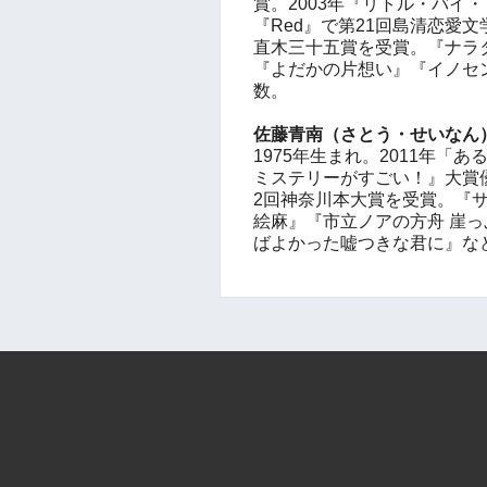
賞。2003年『リトル・バイ・
『Red』で第21回島清恋愛文
直木三十五賞を受賞。『ナラ
『よだかの片想い』『イノセ
数。
佐藤青南（さとう・せいなん
1975年生まれ。2011年「
ミステリーがすごい！』大賞優
2回神奈川本大賞を受賞。『
絵麻』『市立ノアの方舟 崖
ばよかった嘘つきな君に』な