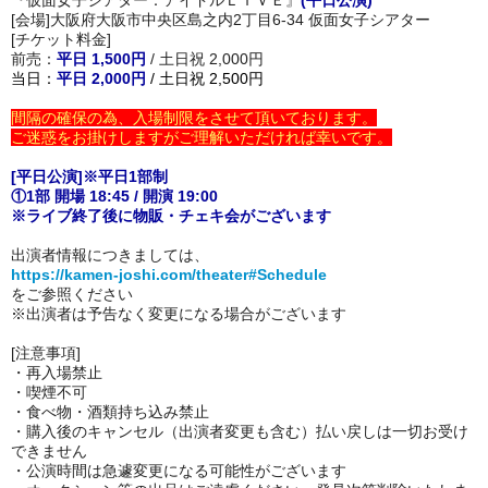
[会場]大阪府大阪市中央区島之内2丁目6-34 仮面女子シアター
[チケット料金]
前売：
平日 1,500円
/ 土日祝 2,000円
当日：
平日 2,000円
/ 土日祝 2,500円
間隔の確保の為、入場制限をさせて頂いております。
ご迷惑をお掛けしますがご理解いただければ幸いです。
[平日公演]※平日1部制
①1部 開場 18:45 / 開演 19:00
※ライブ終了後に物販・チェキ会がございます
出演者情報につきましては、
https://kamen-joshi.com/theater#Schedule
をご参照ください
※出演者は予告なく変更になる場合がございます
[注意事項]
・再入場禁止
・喫煙不可
・
食べ物・酒類持ち込み禁止
・購入後のキャンセル（出演者変更も含む）払い戻しは一切お受け
できません
・公演時間は急遽変更になる可能性がございます