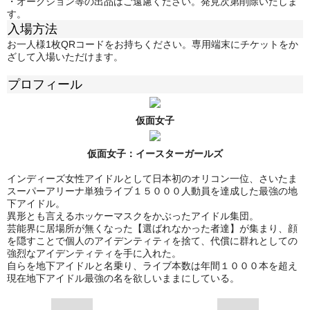
・オークション等の出品はご遠慮ください。発見次第削除いたしま
す。
入場方法
お一人様1枚QRコードをお持ちください。専用端末にチケットをか
ざして入場いただけます。
プロフィール
仮面女子
仮面女子：
イースターガールズ
インディーズ女性アイドルとして日本初のオリコン一位、さいたま
スーパーアリーナ単独ライブ１５０００人動員を達成した最強の地
下アイドル。
異形とも言えるホッケーマスクをかぶったアイドル集団。
芸能界に居場所が無くなった【選ばれなかった者達】が集まり、顔
を隠すことで個人のアイデンティティを捨て、代償に群れとしての
強烈なアイデンティティを手に入れた。
自らを地下アイドルと名乗り、ライブ本数は年間１０００本を超え
現在地下アイドル最強の名を欲しいままにしている。