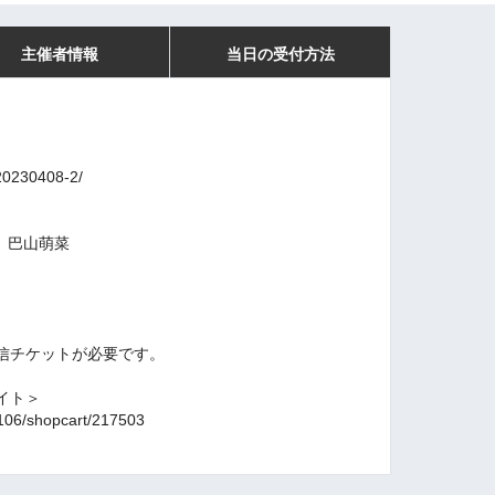
主催者情報
当日の受付方法
/20230408-2/
、巴山萌菜
信チケットが必要です。
。
イト＞
01106/shopcart/217503