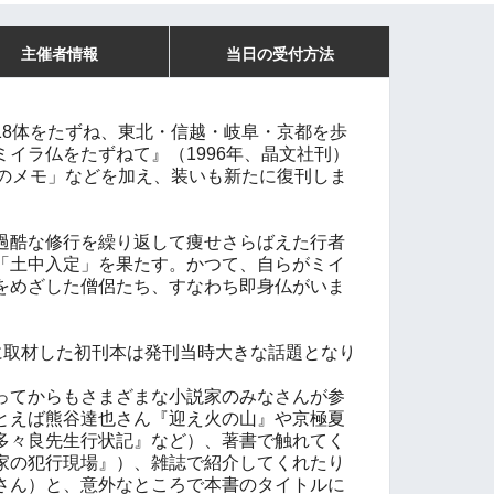
主催者情報
当日の受付方法
18体をたずね、東北・信越・岐阜・京都を歩
イラ仏をたずねて』（1996年、晶文社刊）
目のメモ」などを加え、装いも新たに復刊しま
過酷な修行を繰り返して痩せさらばえた行者
「土中入定」を果たす。かつて、自らがミイ
をめざした僧侶たち、すなわち即身仏がいま
念に取材した初刊本は発刊当時大きな話題となり
ってからもさまざまな小説家のみなさんが参
とえば熊谷達也さん『迎え火の山』や京極夏
多々良先生行状記』など）、著書で触れてく
家の犯行現場』）、雑誌で紹介してくれたり
さん）と、意外なところで本書のタイトルに