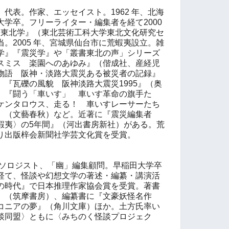
）
代表。作家、エッセイスト。1962 年、北海
学卒。フリーライター・編集者を経て2000
別冊東北学』（東北芸術工科大学東北文化研究セ
。2005 年、宮城県仙台市に荒蝦夷設立。雑
学』『震災学』や「叢書東北の声」シリーズ
スミス 楽園へのあゆみ』（偕成社、産経児
物語 阪神・淡路大震災ある被災者の記録』
『瓦礫の風貌 阪神淡路大震災1995』（奥
、『闘う「車いす」 車いす革命の旗手た
ケンタロウス、走る！ 車いすレーサーたち
』（文藝春秋）など。近著に『震災編集者
蝦夷〉の5年間』（河出書房新社）がある。荒
り出版梓会新聞社学芸文化賞を受賞。
ンソロジスト、「幽」編集顧問。早稲田大学卒
経て、怪談や幻想文学の著述・編纂・講演活
の時代』で日本推理作家協会賞を受賞。著書
』（筑摩書房）、編纂書に『文豪妖怪名作
コニアの夢』（角川文庫）ほか。土方氏率い
談同盟〉ともに〈みちのく怪談プロジェク