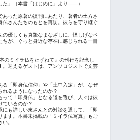
した」（本書「はじめに」より——）
であった原著の復刊にあたり、著者の土方さ
の即身仏さんたちのもとを再訪。彼らを守り継ぐ
。
んの優しくも真摯なまなざしに、怪しげなベ
たちが、ぐっと身近な存在に感じられる一冊
日本のミイラ仏をたずねて』の刊行を記念し
す。迎えるゲストは、アンソロジストで文芸
ある「即身仏信仰」や「土中入定」が、なぜ
られるようになったのか？
もって「即身仏」となる道を選び、人々は彼
けているのか？
承にも詳しい東さんとの対談を通して、「即
ります。本書未掲載の「ミイラ仏写真」もご
さい。