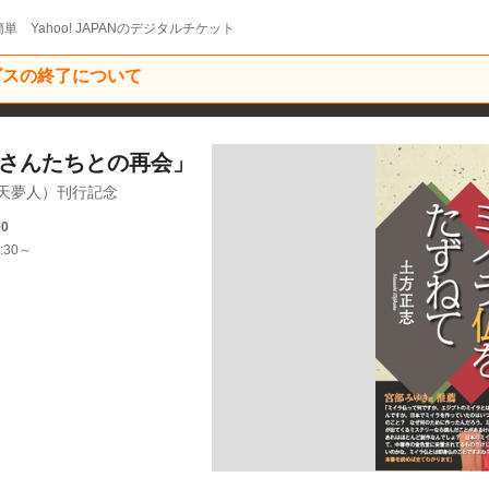
単 Yahoo! JAPANのデジタルチケット
ービスの終了について
仏さんたちとの再会」
天夢人）刊行記念
00
:30～