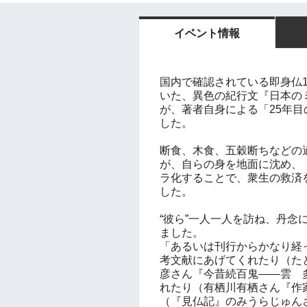
イベント情報
国内で確認されている即身仏
いた、異色の紀行文『日本のミ
が、著者自身による「25年
した。
断食、木食、五穀断ちなどの
が、自らの身を地面に沈め、
ラ化することで、衆生の救済
した。
“彼ら”一人一人を訪ね、丹
ました。
「あるいは刊行からかなり経
考文献にあげてくれたり（た
彦さん『今昔続百鬼——雲 
れたり（有栖川有栖さん『作
（『見仏記』のみうらじゅん