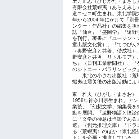
土方正志（ひじかた・まさし
有限会社荒蝦夷（あらえみし）
道ニセコ町生まれ。東北学院大
年から2004 年にかけて『
ンター・作品社）の編集を担当
誌『仙台』『盛岡学』『遠野
を刊行。著書に『ユージン・
童出版文化賞）、『てつびん
（奥野安彦と共著、偕成社）、
野安彦と共著、リトルモア）
ち』（日刊工業新聞社）、『
のシドニー・パラリンピック
——東北の小さな出版社〈荒
蝦夷は震災後の出版活動によ
東 雅夫（ひがし・まさお）
1958年神奈川県生まれ。ア
業後、「幻想文学」編集長を
動を展開。『遠野物語と怪談
に『文学の極意は怪談である
選』（創元推理文庫）『ドラ
る〈荒蝦夷〉のほか〈東北怪
ト〉を企画・推進している。