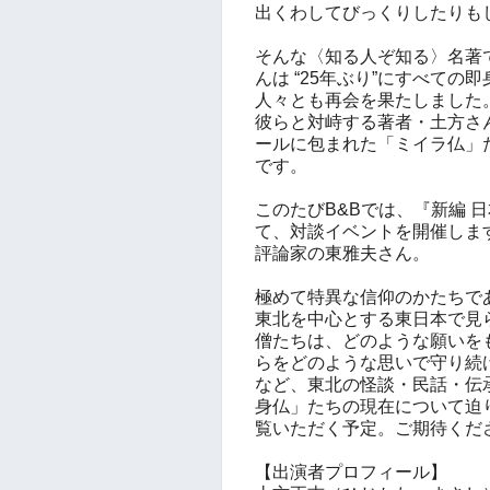
出くわしてびっくりしたりも
そんな〈知る人ぞ知る〉名著
んは “25年ぶり”にすべて
人々とも再会を果たしました
彼らと対峙する著者・土方さ
ールに包まれた「ミイラ仏」
です。
このたびB&Bでは、『新編 
て、対談イベントを開催しま
評論家の東雅夫さん。
極めて特異な信仰のかたちで
東北を中心とする東日本で見
僧たちは、どのような願いを
らをどのような思いで守り続
など、東北の怪談・民話・伝
身仏」たちの現在について迫
覧いただく予定。ご期待くだ
【出演者プロフィール】