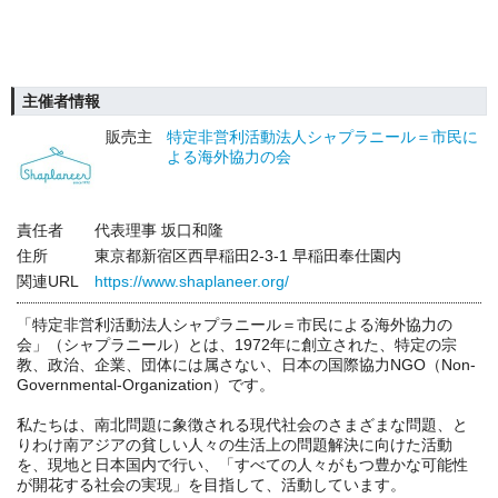
主催者情報
販売主
特定非営利活動法人シャプラニール＝市民に
よる海外協力の会
責任者
代表理事 坂口和隆
住所
東京都新宿区西早稲田2-3-1 早稲田奉仕園内
関連URL
https://www.shaplaneer.org/
「特定非営利活動法人シャプラニール＝市民による海外協力の
会」（シャプラニール）とは、1972年に創立された、特定の宗
教、政治、企業、団体には属さない、日本の国際協力NGO（Non-
Governmental-Organization）です。
私たちは、南北問題に象徴される現代社会のさまざまな問題、と
りわけ南アジアの貧しい人々の生活上の問題解決に向けた活動
を、現地と日本国内で行い、「すべての人々がもつ豊かな可能性
が開花する社会の実現」を目指して、活動しています。