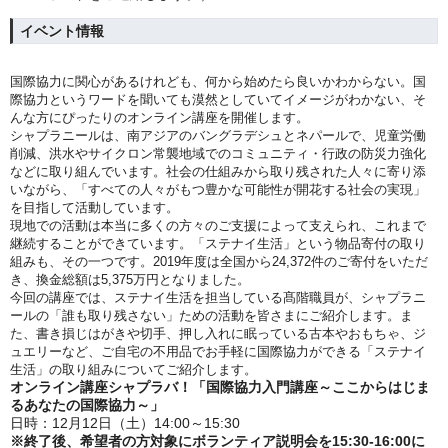
イベント情報
国際協力に関心があるけれども、何から始めたら良いかわからない。国
際協力というワードを聞いても漠然としていてイメージがわかない、そ
んな方にぴったりのオンライン講座を開催します。
シャプラニールは、南アジアのバングラデシュとネパールで、児童労働
削減、洪水やサイクロン常襲地域でのコミュニティ・行政の防災力強化
などに取り組んでいます。社会の仕組みから取り残された人々に寄り添
いながら、「すべての人々がもつ豊かな可能性が開花する社会の実現」
を目指して活動しています。
現地での活動は本当に多くの方々のご支援によって支えられ、これまで
継続することができています。「ステナイ生活」という物品寄付の取り
組みも、その一つです。2019年度は全国から24,372件のご寄付をいただ
き、換金総額は5,375万円となりました。
今回の講座では、ステナイ生活を担当している髙階職員が、シャプラニ
ールの「誰も取り残さない」ための活動を皆さまにご紹介します。ま
た、書き損じはがきや切手、押し入れに眠っている古本やおもちゃ、ジ
ュエリーなど、ご自宅の不用品でお手軽に国際協力ができる「ステナイ
生活」の取り組みについてご紹介します。
オンライン講座シャプラバ！「国際協力入門講座～ここからはじま
るあなたの国際協力～
」
日時：12月12日（土）14:00～15:30
※終了後、希望者の方対象にボランティア説明会を15:30-16:00に