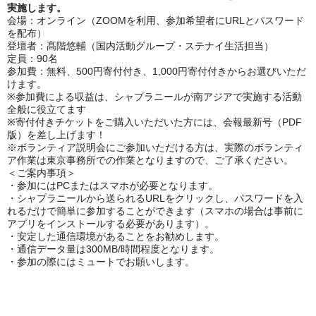
実施します。
会場：オンライン（ZOOMを利用、参加希望者にURLとパスワード
を配布）
登壇者：髙階悠輔（国内活動グループ・ステナイ生活担当）
定員：90名
参加費：無料、500円寄付付き、1,000円寄付付きからお選びいただ
けます。
※参加費による収益は、シャプラニールが南アジアで実施する活動
全般に役立てます
※寄付付きチケットをご購入いただいた方には、会報最新号（PDF
版）を差し上げます！
※ボランティア説明会にご参加いただける方は、実際のボランティ
ア作業は東京事務所での作業となりますので、ご了承ください。
＜ご案内事項＞
・参加にはPCまたはスマホが必要となります。
・シャプラニールから送られるURLをクリックし、パスワードを入
れるだけで簡単に参加することができます（スマホの場合は事前に
アプリをインストールする必要があります）。
・安定した通信環境があることをお勧めします。
・通信データ量は300MB/時間程度となります。
・参加の際にはミュートでお願いします。