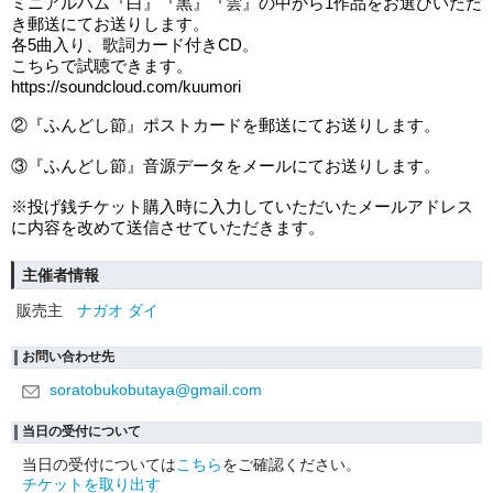
ミニアルバム『白』『黒』『雲』の中から1作品をお選びいただ
き郵送にてお送りします。
各5曲入り、歌詞カード付きCD。
こちらで試聴できます。
https://soundcloud.com/kuumori
②『ふんどし節』ポストカードを郵送にてお送りします。
③『ふんどし節』音源データをメールにてお送りします。
※投げ銭チケット購入時に入力していただいたメールアドレス
に内容を改めて送信させていただきます。
主催者情報
販売主
ナガオ ダイ
お問い合わせ先
soratobukobutaya@gmail.com
当日の受付について
当日の受付については
こちら
をご確認ください。
チケットを取り出す