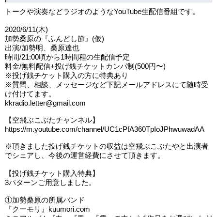
トークや演奏などラジオのようなYouTube生配信番組です。
2020/6/11(木)
加勢桑原の『ふんどし節』(仮)
出演/加勢明、桑原達也
時間/21:00頃から1時間程の生配信予定
料金/無料配信+投げ銭チケットカンパ制(500円〜)
※投げ銭チケット購入の方に特典あり
※質問、相談、メッセージなど下記メールアドレスにて随時受
け付けてます。
kkradio.letter@gmail.com
【空飛ぶこぶたチャンネル】
https://m.youtube.com/channel/UC1cPfA360TpIoJPhwuwadAA
※頂きました投げ銭チケットの収益は空飛ぶこぶたやと出演者
でシェアし、今後の運営経費にさせて頂きます。
【投げ銭チケット購入特典】
3パターンご用意しました。
①加勢桑原の所属バンド
『クーモリ』kuumori.com