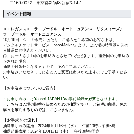
〒160-0022 東京都新宿区新宿3-14-1
イベント情報
＜エレガンス＞ ラ プードル オートニュアンス リクスィーズ／
ラ プードル オートニュアンス
10月18
日（金）
の販売にあたり、ご購入をご希望のお客さまは、
デジタルチケットサービス「passMarket」より、ご入場の時間帯を決め
る抽選にお申込みください。
尚、お一人さま1回のお申込みとさせていただきます。複数回のお申込み
をされた場合、
抽選の対象外となりますので、予めご了承ください。
お申込みいただきましたあとのご変更は出来かねますのでご了承くださ
い。
【お申込みについてのご案内】
・お申し込みにはYahoo! JAPAN IDの事前登録が必要となります。
・こちらは入場の順番を決めるための抽選であり、ご希望の商品、色の
購入を確約するものでは、ございません。
【お手続きの流れ】
抽選申し込み開始：2024年10月16
日（水）
午前10時～午後5時
抽選結果表示：2024年10
月17
日（木
）
午後3時
頃予定