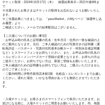
チケット取得：2024年10月17
日（木
）
抽選結果表示～同日
午後6時ま
で
※当選されたお客さまはチケットの取得をお忘れないようお願いいたし
ます。
※ご当選結果につきましては、「passMarket」のMyページ「抽選申し込
み履歴」より
ご確認ください。メールでの結果配信はございません。
【ご入場についてのお願い事項】
・お申込み時の氏名と証明書の氏名・生年月日・住所の一致を確認の上
のご案内となります。当日、ご本人確認のための写真付きの証明書（運
転免許証・パスポート・写真付住民基本台帳カード・特別永住者証明書
など）とスマートフォンをお持ちください。また、お申込み時の氏名の
＜エレガンス＞メンバーズカード登録が必要となります。お持ちの方は
ご提示ください。お持ちでない方は、新規ご登録をお願いいたします。
ご本人確認のための証明書をお持ちでない方は、ご購入いただけません
のでご了承ください。
・ご案内時間に伊勢丹新宿店本館1階 化粧品＜エレガンス＞までお越し
ください。遅れた場合、いかなる理由があっても無効とさせていただき
ま
す。
・入場チケットは、お客さまのスマートフォンで表示いただきます。お
並びになる前に、入場チケットのご用意をお願いいたします。尚、画面