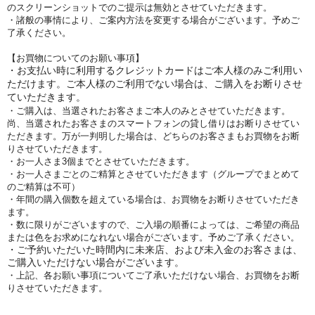
のスクリーンショットでのご提示は無効とさせていただきます。
・諸般の事情により、ご案内方法を変更する場合がございます。予めご
了承ください。
【お買物についてのお願い事項】
・お支払い時に利用するクレジットカードはご本人様のみご利用い
ただけます。ご本人様のご利用でない場合は、ご購入をお断りさせ
ていただきます。
・ご購入は、当選されたお客さまご本人のみとさせていただきます。
尚、当選されたお客さまのスマートフォンの貸し借りはお断りさせてい
ただきます。万が一判明した場合は、どちらのお客さまもお買物をお断
りさせていただきます。
・お一人さま3個までとさせていただきます。
・お一人さまごとのご精算とさせていただきます（グループでまとめて
のご精算は不可）
・年間の購入個数を超えている場合は、お買物をお断りさせていただき
ます。
・数に限りがございますので、ご入場の順番によっては、ご希望の商品
または色をお求めになれない場合がございます。予めご了承ください。
・ご予約いただいた時間内に未来店、および未入金のお客さまは、
ご購入いただけない場合がございます。
・上記、各お願い事項についてご了承いただけない場合、お買物をお断
りさせていただきます。