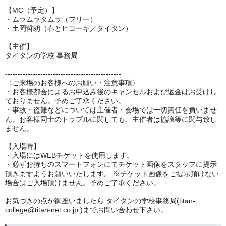
【MC（予定）】
・ムラムラタムラ（フリー）
・土岡哲朗（春とヒコーキ／タイタン）
【主催】
タイタンの学校 事務局
----------------------------------------------
〈ご来場のお客様へのお願い・注意事項〉
・お客様都合によるお申込み後のキャンセルおよび返金はお受けし
ておりません。予めご了承ください。
・事故・盗難などについては主催者・会場では一切責任を負いませ
ん。お客様同士のトラブルに関しても、主催者は協議等に関与致し
ません。
【入場時】
・入場にはWEBチケットを使用します。
・必ずお持ちのスマートフォンにてチケット画像をスタッフに提示
頂きますようお願いいたします。 ※チケット画像をご提示頂けない
場合はご入場頂けません。予めご了承ください。
お気づきの点が御座いましたら タイタンの学校事務局(titan-
college@titan-net.co.jp )までお問い合わせ下さい。