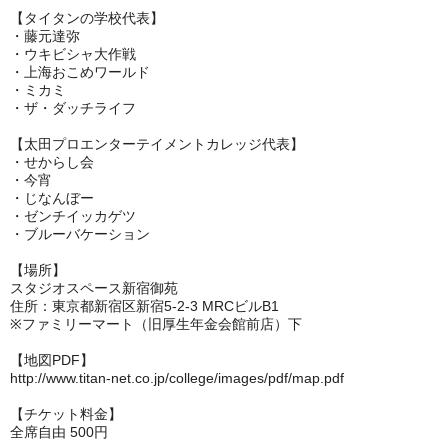
【タイタンの学校代表】
・藤元達弥
・ウキビシャ大作戦
・上海おこめワールド
・ミカミ
・ザ・ダッチライフ
【太田プロエンターテイメントカレッジ代表】
・せからし会
・今宵
・じなんぼー
・ゼンチイッカゲツ
・ブルーバケーション
【場所】
スタジオスペース新宿御苑
住所：東京都新宿区新宿5-2-3 MRCビルB1
※ファミリーマート（旧厚生年金会館前店）下
【地図PDF】
http://www.titan-net.co.jp/college/images/pdf/map.pdf
【チケット料金】
全席自由 500円