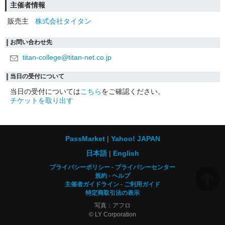
主催者情報
販売主
株式会社タイタン
お問い合わせ先
titan-college@titan-net.co.jp
当日の受付について
当日の受付については
こちら
をご確認ください。
チケットを取り出す
PassMarket
Yahoo! JAPAN
日本語
English
プライバシーポリシー
プライバシーセンター
規約
ヘルプ
主催者ガイドライン
ご利用ガイド
特定商取引法の表示
写真：アフロ
© LY Corporation