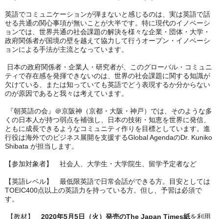
英語でコミュニケーションが弾まないと感じるのは、実は英語で話
せる共通の関心事項が無いことが大半です。特に現代のイノベーシ
ョンでは、世界共通の社会課題の解決を様々な企業・団体・大学・
政府関係者が国境の壁を越えて協力して行うオープン・イノベーシ
ョンによる手法が主流となっています。
日本の政府関係者・企業人・研究者が、このグローバル・コミュニ
ティで存在感を発揮できないのは、世界の社会課題に関する知識が
欠けている、または知っていても英語でどう表現するか分からない
のが原因であると我々は考えています。
『朝英語の会』＠京阪神（京都・大阪・神戸）では、そのような多
くの日本人が持つ弱点を補強し、日本の技術・知恵を世界に発信、
ともに成長できるようなコミュニティ作りを目標としています。進
行役は海外でのビジネス展開を支援するGlobal AgendaのDr. Kuniko
Shibata が担当します。
【参加対象者】 社会人、大学生・大学院生、留学予定者など
【英語レベル】 最低限英語で日常会話ができる方。目安としては
TOEIC400点以上の英語力を持っている方。但し、予習は必須で
す。
【教材】
2020年5月5日（火）発売のThe Japan Times紙
を利用