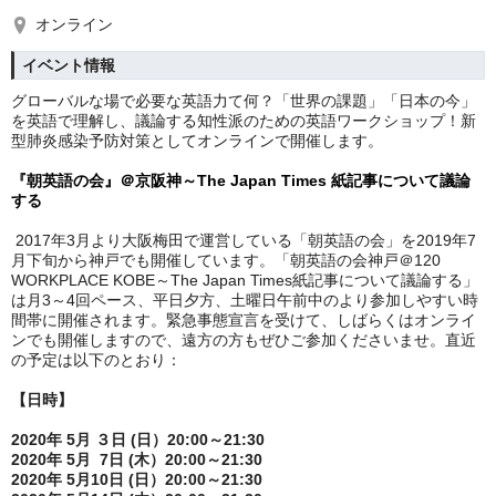
オンライン
イベント情報
グローバルな場で必要な英語力て何？「世界の課題」「日本の今」
を英語で理解し、議論する知性派のための英語ワークショップ！新
型肺炎感染予防対策としてオンラインで開催します。
『朝英語の会』＠京阪神
～The Japan Times 紙記事について議論
する
2017年3月より大阪梅田で運営している「朝英語の会」を2019年7
月下旬から神戸でも開催しています。「朝英語の会神戸＠120
WORKPLACE KOBE～The Japan Times紙記事について議論する」
は月3～4回ペース、平日夕方、土曜日午前中のより参加しやすい時
間帯に開催されます。緊急事態宣言を受けて、しばらくはオンライ
ンでも開催しますので、遠方の方もぜひご参加くださいませ。直近
の予定は以下のとおり：
【日時】
2020年 5月 ３日 (日）20:00～21:30
2020年 5月 7日 (木）20:00～21:30
2020年 5月10日 (日）20:00～21:30