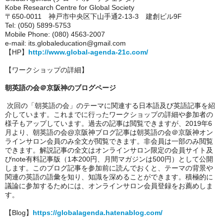
Kobe Research Centre for Global Society
〒650-0011 神戸市中央区下山手通2-13-3 建創ビル9F
Tel: (050) 5899-5753
Mobile Phone: (080) 4563-2007
e-mail: its.globaleducation@gmail.com
【HP】
http://www.global-agenda-21c.com/
【ワークショップの詳細】
朝英語の会＠京阪神のブログページ
次回の「朝英語の会」のテーマに関連する日本語及び英語記事を紹
介しています。これまでに行ったワークショップの詳細や参加者の
様子もアップしています。過去の記事は閲覧できますが、2019年6
月より、朝英語の会@京阪神ブログ記事は朝英語の会＠京阪神オン
ラインサロン会員のみ全文が閲覧できます。非会員は一部のみ閲覧
できます。解説記事の全文はオンラインサロン限定の会員サイト及
びnote有料記事版（1本200円、月間マガジンは500円）として公開
します。このブログ記事を参加前に読んでおくと、テーマの背景や
関連の英語の語彙を知り、知識を深めることができます。積極的に
議論に参加するためには、オンラインサロン会員登録をお薦めしま
す。
【Blog】
https://globalagenda.hatenablog.com/