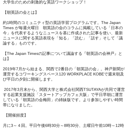
大学生のための刺激的な英語ワークショップ！
【朝英語の会とは】
約1時間のコミュニティ型の英語学習プログラムです。The Japan
Times が毎週火曜日 朝英語の会のコラムに掲載している「日本の
今」を代表するようなニュースを基に作成された記事を使い、最新
ニュースに関する英語表現を「知る」「読む」「話す」そして「議
論する」ものです。
【The Japan Timesの記事について議論する『朝英語の会神戸』と
は】
2019年7月から始まる、関西で2番目の「朝英語の会」。神戸新聞が
運営するコワーキングスペース120 WORKPLACE KOBEで週末朝及
び平日の夕刻に開催します。
2017年3月末から、関西大学と株式会社関西TSUTAYAが共同で運営
する起業支援施設「スタートアップカフェ大阪」で平日早朝に運営
している「朝英語の会梅田」の姉妹版です。より参加しやすい時間
帯になりました。
【開催頻度】
月に3～４回。平日午後6時30分～8時30分、土曜日午前10時～12時