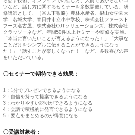
ら話す技術、オンラインでの話し方、人前であがらないコ
ツなど、話し方に関するセミナーを多数開催している。研
修講師として、（※以下敬略）農林水産省、椙山女学園大
学、名城大学、春日井市立小中学校、株式会社ファースト
フーズ名古屋、株式会社OJTソリューションズ、株式会社
クラッソーネなど、年間50件以上セミナーや研修を実施。
「本当に言いたいことが言えるようになった！」「大事な
ことだけをシンプルに伝えることができるようになっ
た！」「話すことが楽しくなった！」など、多数喜びの声
をいただいている。
〇セミナーで期待できる効果：
1：1分でプレゼンできるようになる
2：自信を持って提案できるようになる
3：わかりやすい説明ができるようになる
4：会議で積極的に発言できるようになる
5：要点をまとめるのが得意になる
〇受講対象者：