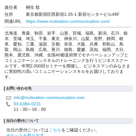
責任者
桐生 稔
住所
東京都新宿区西新宿1-25-1 新宿センタービル49F
関連URL
https://www.motivation-communication.com/
北海道、青森、秋田、岩手、山形、宮城、福島、新潟、石川、栃
木、茨城、埼玉、千葉、東京、神奈川、山梨、長野、静岡、岐
阜、愛知、三重、滋賀、京都、奈良、大阪、兵庫、和歌山、鳥
取、岡山、島根、広島、香川、徳島、愛媛、高知、福岡、大分、
熊本、鹿児島、沖縄、全国40都道府県でモチベーションアップと
コミュニケーションスキルのトレーニングを行うビジネススクー
ルです。年間2,000回セミナーを開催し、ビジネスマンのみなさま
に実効性の高いコミュニケーションスキルをお届けしておりま
す。
お問い合わせ先
info@motivation-communication.com
03-6384-0231
11：00～18：00
当日の受付について
当日の受付については
こちら
をご確認ください。
チケットを取り出す