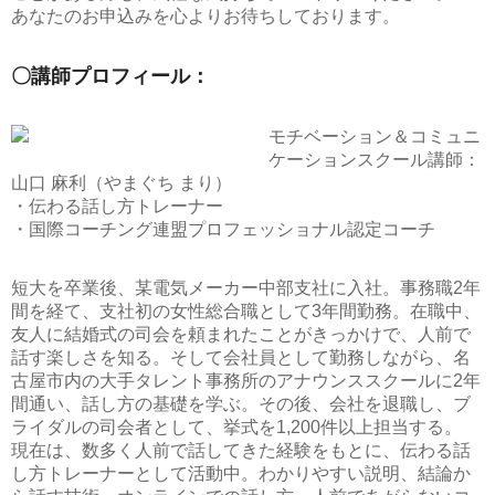
あなたのお申込みを心よりお待ちしております。
〇講師プロフィール：
モチベーション＆コミュニ
ケーションスクール講師：
山口 麻利（やまぐち まり）
・伝わる話し方トレーナー
・国際コーチング連盟プロフェッショナル認定コーチ
短大を卒業後、某電気メーカー中部支社に入社。事務職2年
間を経て、支社初の女性総合職として3年間勤務。在職中、
友人に結婚式の司会を頼まれたことがきっかけで、人前で
話す楽しさを知る。そして会社員として勤務しながら、名
古屋市内の大手タレント事務所のアナウンススクールに2年
間通い、話し方の基礎を学ぶ。その後、会社を退職し、ブ
ライダルの司会者として、挙式を1,200件以上担当する。
現在は、数多く人前で話してきた経験をもとに、伝わる話
し方トレーナーとして活動中。わかりやすい説明、結論か