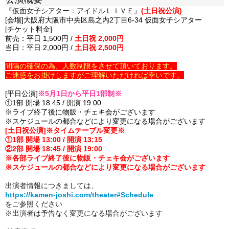
『仮面女子シアター：アイドルＬＩＶＥ』
(土日祝公演)
[会場]大阪府大阪市中央区島之内2丁目6-34 仮面女子シアター
[チケット料金]
前売：平日 1,500円 /
土日祝 2,000円
当日：平日 2,000円 /
土日祝 2,500円
間隔の確保の為、人数制限をさせて頂いております。
ご迷惑をお掛けしますがご理解いただければ幸いです。
[平日公演]
※5月1日から平日1部制※
①1部 開場 18:45 / 開演 19:00
※ライブ終了後に物販・チェキ会がございます
※スケジュールの都合などにより変更になる場合がございます
[土日祝公演]※タイムテーブル変更※
①1部 開場 13:00 / 開演 13:15
②2部 開場 18:45 / 開演 19:00
※各部ライブ終了後に物販・チェキ会がございます
※スケジュールの都合などにより変更になる場合がございます
出演者情報につきましては、
https://kamen-joshi.com/theater#Schedule
をご参照ください
※出演者は予告なく変更になる場合がございます