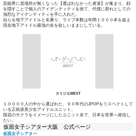
芸能界に居場所が無くなった【選ばれなかった者達】が集まり、顔
を隠すことで個人のアイデンティティを捨て、代償に群れとしての
強烈なアイデンティティを手に入れた。
自らを地下アイドルと名乗り、ライブ本数は年間１０００本を超え
現在地下アイドル最強の名を欲しいままにしている。
スリジエWEST
１００００人の中から選ばれた、９０年代のJPOPをリスペクトして
いる正統派美少女アイドルユニット。
国花のサクラをイメージにしたユニット名で、日本を世界へ発信し
たい。
仮面女子シアター大阪 公式ページ
仮面女子シアター