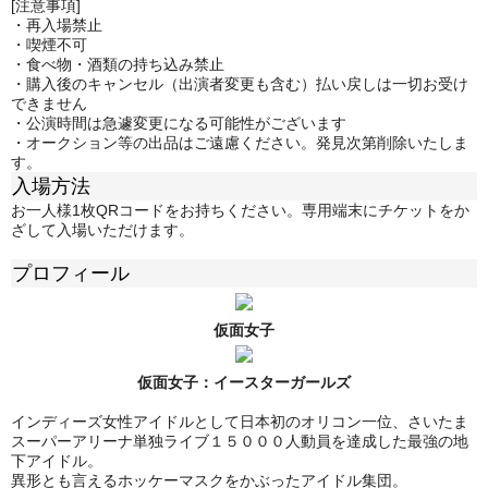
[注意事項]
・再入場禁止
・喫煙不可
・食べ物・酒類の持ち込み禁止
・購入後のキャンセル（出演者変更も含む）払い戻しは一切お受け
できません
・公演時間は急遽変更になる可能性がございます
・オークション等の出品はご遠慮ください。発見次第削除いたしま
す。
入場方法
お一人様1枚QRコードをお持ちください。専用端末にチケットをか
ざして入場いただけます。
プロフィール
仮面女子
仮面女子：
イースターガールズ
インディーズ女性アイドルとして日本初のオリコン一位、さいたま
スーパーアリーナ単独ライブ１５０００人動員を達成した最強の地
下アイドル。
異形とも言えるホッケーマスクをかぶったアイドル集団。