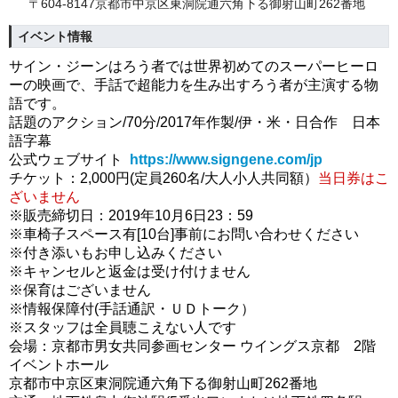
〒604-8147京都市中京区東洞院通六角下る御射山町262番地
イベント情報
サイン・ジーンはろう者では世界初めてのスーパーヒーロ
ーの映画で、
手話で超能力を生み出すろう者が主演する物
語です。
話題のアクション/70分/2017年作製/伊・米・日合作 日本
語字幕
公式ウェブサイト
https://www.signgene.com/jp
チケット：2,000円(定員260名/大人小人共同額）
当日券はこ
ざいません
※販売締切日：2019年10月6日23：59
※車椅子スペース有[10台]事前にお問い合わせください
※付き添いもお申し込みください
※キャンセルと返金は受け付けません
※保育はございません
※情報保障付(手話通訳・ＵＤトーク）
※スタッフは全員聴こえない人です
会場：京都市男女共同参画センター ウイングス京都 2階
イベントホール
京都市中京区東洞院通六角下る御射山町262番地