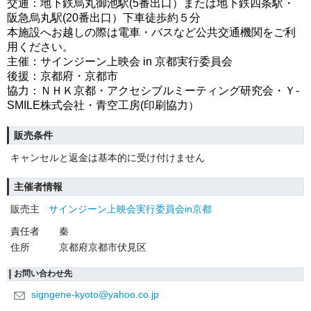
交通：地下鉄烏丸御池駅(5番出口）または地下鉄四条駅・
阪急烏丸駅(20番出口）下車徒歩約５分
本施設へお越しの際は電車・バスなど公共交通機関をご利
用ください。
主催：サインジーン上映会 in 京都実行委員会
後援：京都府・京都市
協力：ＮＨＫ京都・アクセシブルミーティング研究会・Ｙ-
SMILE株式会社・青空工房(印刷協力）
販売条件
キャンセルと返金は基本的に受け付けません
主催者情報
販売主
サインジーン上映会実行委員会in京都
責任者
秦
住所
京都府京都市伏見区
お問い合わせ先
signgene-kyoto@yahoo.co.jp