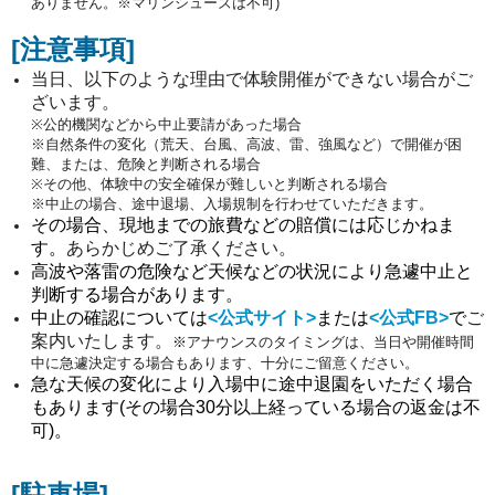
ありません。※マリンシューズは不可)
[注意事項
]
当日、以下のような理由で体験開催ができない場合がご
ざいます。
※公的機関などから中止要請があった場合
※自然条件の変化（荒天、台風、高波、雷、強風など）で開催が困
難、または、危険と判断される場合
※その他、体験中の安全確保が難しいと判断される場合
※中止の場合、途中退場、入場規制を行わせていただきます。
その場合、現地までの旅費などの賠償には応じかねま
す。
あらかじめご了承ください。
高波や落雷の危険など天候などの状況により急遽中止と
判断する場合があります。
中止の確認については
<公式サイト>
または
<公式FB>
で
ご
案内いたします。
※
アナウンスのタイミングは、当日や開催時間
中に急遽決定する場合もあります、十分にご留意ください。
急な天候の変化により入場中に途中退園をいただく場合
もあります(その場合30分以上経っている場合の返金は不
可)。
[駐車場
]