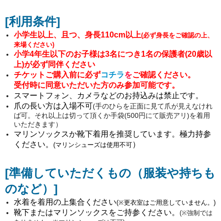
[利用条件
]
小学生以上、且つ、身長110cm以上
(必ず身長をご確認の上、
来場ください)
小学4年生以下の
お子様
は3名につき1名の保護者(20歳以
上)が必ず同伴ください
チケットご購入前に必ず
コチラ
を
ご確認ください。
受付時
に同意いただいた方のみ参加可能です。
スマートフォン、カメラなどのお持込みは禁止です。
爪の長い方は入場不可
(手のひらを正面に見て爪が見えなけれ
ば可。それ以上は切って頂くか手袋(500円にて販売アリ)を着用
いただきます）
マリンソックスか靴下着用を推奨しています。極力持参
ください。
）
(マリンシューズは使用不可
[準備していただくもの（服装や持ちも
のなど）
]
水着を着用の上集合ください
(※更衣室はご用意していません。)
靴下またはマリンソックスをご持参ください。
(※強制では