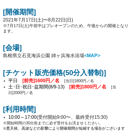
[開催期間
]
2021年7月17日(土)〜8月22日(日)
※7月17日(土)午前中はプレオープンのため、午後からの開催となり
ます。
[
会場]
島根県立石見海浜公園 姉ヶ浜海水浴場
<MAP>
[チケット販売価格(50分入替制)
]
平日
[前売]1600円／名
[当日]1800円／名
土･日･祝日･盆期間(8/9-13)
[前売]1800円／名
[当
日]2000円／名
[利用時間
]
10:00～17:00
(受付開始9:00〜、最終受付15:30)
※開始時間の30分前までに必ず受付をお済ませください。
※悪天候、高波などの影響により開催期間が短縮する場合がございます