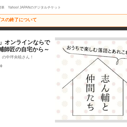
単 Yahoo! JAPANのデジタルチケット
ービスの終了について
ち」オンラインならで
輔師匠の自宅から～
会］の中坪央暁さん！
30