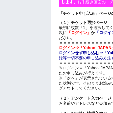
します。
お手続き画面の「
「チケット申し込み」ページ
（１）チケット選択ページ
最初に枚数「1」を選択して
次に
「ログイン」
か
「ログイ
ださい。
＝＝＝＝＝＝＝＝＝＝＝＝＝
ログイン⇒「Yahoo! JAP
ログインせず申し込む⇒「Yaho
録等一切不要の申し込み方法
＝＝＝＝＝＝＝＝＝＝＝＝＝
※ログイン＝
「Yahoo! JAPA
たお申し込みが行えます。
※「次へ」が表示されている場合は
た状態です。そのままお進み
グアウトしてください。
（２）アンケート入力
ページ
お名前やアドレスなど参加者