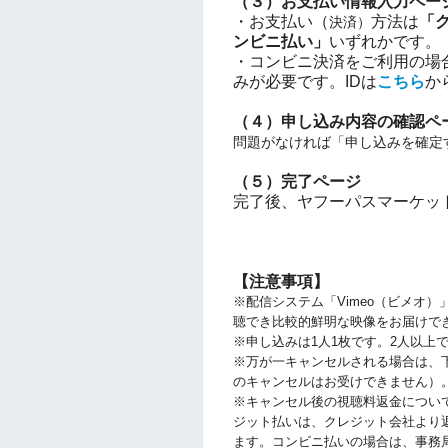
（３）お支払い情報入力
ペー
・
お支払い（
方法は
「ク
決済）
ンビニ払い」
いずれかです。
・コンビニ決済をご利用の場合はY
みが必要です。IDは
こちら
か
（４）申し込み内容の確認
ペ
問題がなければ「申し込みを確定
（５）完了
ページ
完了後、ヤフーパスマーケッ
【注意事項】
※配信システム「Vimeo（ビメオ）
聴でき比較的鮮明な映像をお届けで
※申し込みは1人1枚です。2人以上
※万が一キャンセルされる場合は、
のキャンセルはお受けできません）
※キャンセル後の視聴料返金につい
ジット払いは、クレジット会社より
ます。コンビニ払いの場合は、事務