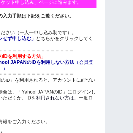
チケット申し込み」ページに進みます。
の入力手順は下記をご覧ください。
ください（一人一申し込み制です）。
ンせず申し込む」
どちらかをクリックしてく
＝＝＝＝＝＝＝＝＝＝＝＝＝＝＝＝
ANのIDを利用する方法」
o! JAPANのIDを利用しない方法
（会員登
）
」
＝＝＝＝＝＝＝＝＝＝＝＝＝＝＝＝
Nの
」を利用されると、アカウントに紐づい
ID
、「Yahoo! JAPANの
ID
」にログインし
いただくか、
IDを
利用されない方は、
一度ロ
情報をご入力ください。