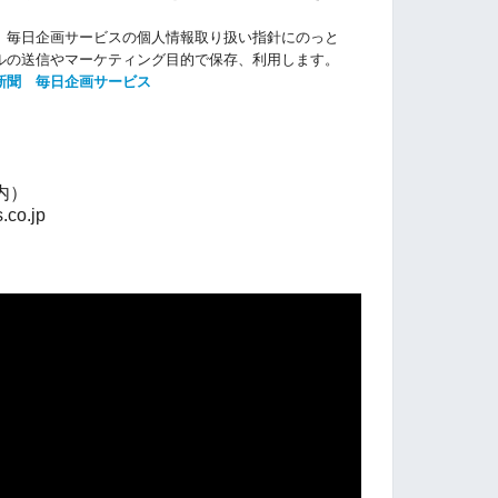
、毎日企画サービスの個人情報取り扱い指針にのっと
ルの送信やマーケティング目的で保存、利用します。
新聞
毎日企画サービス
内）
.co.jp