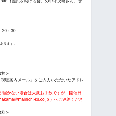
Japan（難民を助ける会）の中坪央暁さん。ぜ
20：30
間あります。
の方＞
り「視聴案内メール」をご入力いただいたアドレ
ルが届かない場合は大変お手数ですが、開催日
kama@mainichi-ks.co.jp ）へご連絡くださ
の方＞