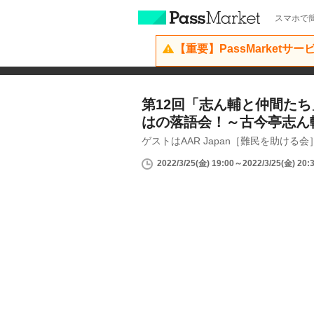
スマホで簡
【重要】PassMarketサ
第12回「志ん輔と仲間た
はの落語会！～古今亭志ん
ゲストはAAR Japan［難民を助ける
2022/3/25(金) 19:00～2022/3/25(金) 20: